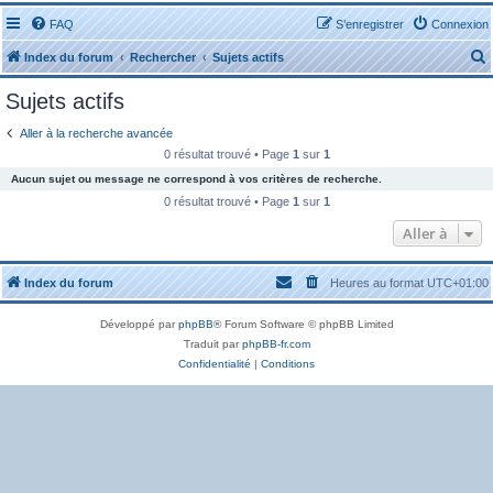
FAQ
S’enregistrer
Connexion
Index du forum
Rechercher
Sujets actifs
Sujets actifs
Aller à la recherche avancée
0 résultat trouvé • Page
1
sur
1
Aucun sujet ou message ne correspond à vos critères de recherche.
r
0 résultat trouvé • Page
1
sur
1
Aller à
Index du forum
Heures au format
UTC+01:00
r
Développé par
phpBB
® Forum Software © phpBB Limited
Traduit par
phpBB-fr.com
Confidentialité
|
Conditions