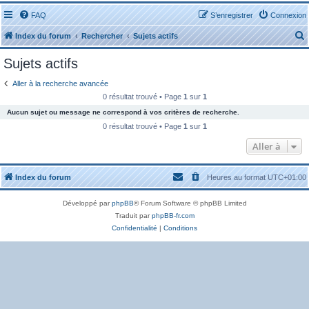
FAQ
S’enregistrer
Connexion
Index du forum
Rechercher
Sujets actifs
Sujets actifs
Aller à la recherche avancée
0 résultat trouvé • Page
1
sur
1
Aucun sujet ou message ne correspond à vos critères de recherche.
r
0 résultat trouvé • Page
1
sur
1
Aller à
Index du forum
Heures au format
UTC+01:00
r
Développé par
phpBB
® Forum Software © phpBB Limited
Traduit par
phpBB-fr.com
Confidentialité
|
Conditions