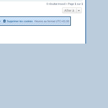
0 résultat trouvé • Page
1
sur
1
Aller à
r
Supprimer les cookies
Heures au format
UTC+01:00