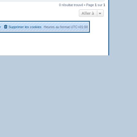
0 résultat trouvé • Page
1
sur
1
Aller à
r
Supprimer les cookies
Heures au format
UTC+01:00