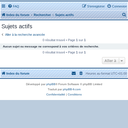
FAQ
S’enregistrer
Connexion
Index du forum
Rechercher
Sujets actifs
Sujets actifs
Aller à la recherche avancée
0 résultat trouvé • Page
1
sur
1
Aucun sujet ou message ne correspond à vos critères de recherche.
r
0 résultat trouvé • Page
1
sur
1
Aller à
Index du forum
Heures au format
UTC+01:00
r
Développé par
phpBB
® Forum Software © phpBB Limited
Traduit par
phpBB-fr.com
Confidentialité
|
Conditions