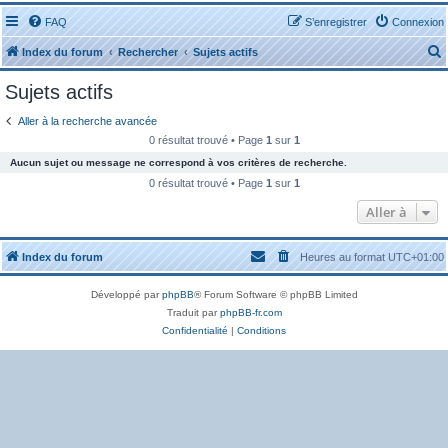
FAQ
S’enregistrer
Connexion
Index du forum
Rechercher
Sujets actifs
Sujets actifs
Aller à la recherche avancée
0 résultat trouvé • Page
1
sur
1
Aucun sujet ou message ne correspond à vos critères de recherche.
r
0 résultat trouvé • Page
1
sur
1
Aller à
Index du forum
Heures au format
UTC+01:00
r
Développé par
phpBB
® Forum Software © phpBB Limited
Traduit par
phpBB-fr.com
Confidentialité
|
Conditions