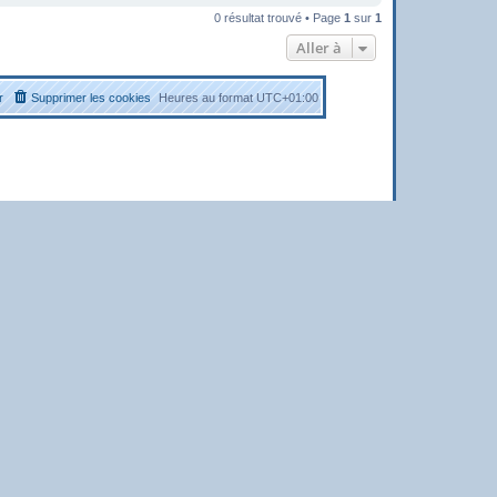
0 résultat trouvé • Page
1
sur
1
Aller à
r
Supprimer les cookies
Heures au format
UTC+01:00