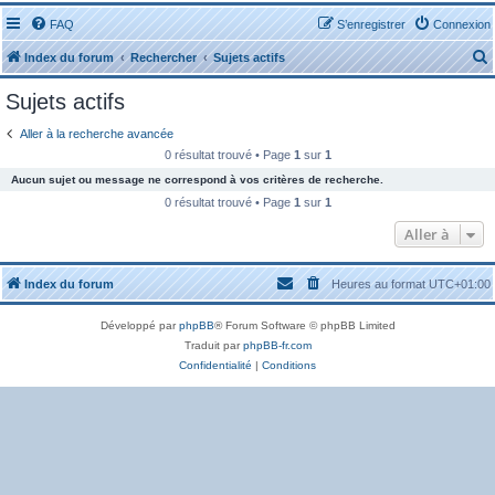
FAQ
S’enregistrer
Connexion
Index du forum
Rechercher
Sujets actifs
Sujets actifs
Aller à la recherche avancée
0 résultat trouvé • Page
1
sur
1
Aucun sujet ou message ne correspond à vos critères de recherche.
r
0 résultat trouvé • Page
1
sur
1
Aller à
Index du forum
Heures au format
UTC+01:00
r
Développé par
phpBB
® Forum Software © phpBB Limited
Traduit par
phpBB-fr.com
Confidentialité
|
Conditions