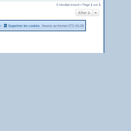
0 résultat trouvé • Page
1
sur
1
Aller à
r
Supprimer les cookies
Heures au format
UTC+01:00