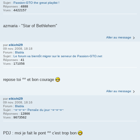
Sujet :
Passion-GTO the great playlist !
Réponses :
4888
Vues :
4422157
azmaria - "Star of Bethlehem"
Aller au message
par
eikichi29
09 nov. 2008, 18:18
Forum :
Blabla
Sujet :
Le forum va bientôt migrer sur le serveur de Passion-GTO.net
Réponses :
41
Vues :
171056
repose toi ^^ et bon courage
Aller au message
par
eikichi29
09 nov. 2008, 18:16
Forum :
Blabla
Sujet :
~¤~¤~¤~ Pensée du jour ~¤~¤~¤~
Réponses :
12866
Vues :
9673562
PDJ : moi je fait le pont ^^ c'est trop bon