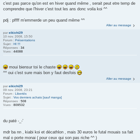
c'est pas parce qu'on est en hiver quand même , serait peut etre temp de
comprendre que l'hiver c'est tout les ans donc voila koi ^^
pdj : pffff m'emmerde un peu quand même ^^
Aller au message
par
eikichi29
10 nov. 2008, 15:50
Forum :
Présentations
Sujet :
HI !!!
Réponses :
34
Vues :
44088
moui biensur toi le chaste
^^ oui c'est sure mais bon y faut desfois
Aller au message
par
eikichi29
09 nov. 2008, 23:21
Forum :
Libertés
Sujet :
Vos derniers achats [sauf manga]
Réponses :
508
Vues :
809532
du paté -_-'
mdr ba nn , kiabi koi et décathlon , mais 30 euros le futal mouais sa fait
mal o porte monai ( pour ceux qui son pas riche ^^ )