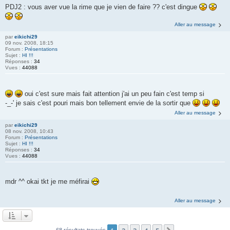
PDJ2 : vous aver vue la rime que je vien de faire ?? c'est dingue
Aller au message
par
eikichi29
09 nov. 2008, 18:15
Forum :
Présentations
Sujet :
HI !!!
Réponses :
34
Vues :
44088
oui c'est sure mais fait attention j'ai un peu fain c'est temp si
-_-' je sais c'est pouri mais bon tellement envie de la sortir que
Aller au message
par
eikichi29
08 nov. 2008, 10:43
Forum :
Présentations
Sujet :
HI !!!
Réponses :
34
Vues :
44088
mdr ^^ okai tkt je me méfirai
Aller au message
68 résultats trouvés