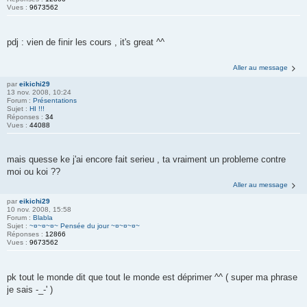
Vues :
9673562
pdj : vien de finir les cours , it's great ^^
Aller au message
par
eikichi29
13 nov. 2008, 10:24
Forum :
Présentations
Sujet :
HI !!!
Réponses :
34
Vues :
44088
mais quesse ke j'ai encore fait serieu , ta vraiment un probleme contre
moi ou koi ??
Aller au message
par
eikichi29
10 nov. 2008, 15:58
Forum :
Blabla
Sujet :
~¤~¤~¤~ Pensée du jour ~¤~¤~¤~
Réponses :
12866
Vues :
9673562
pk tout le monde dit que tout le monde est déprimer ^^ ( super ma phrase
je sais -_-' )