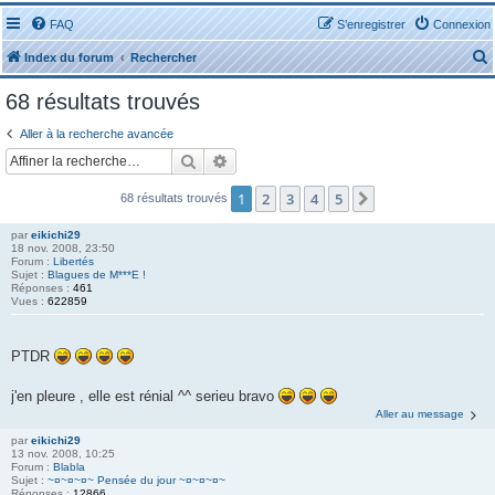
FAQ
S’enregistrer
Connexion
Index du forum
Rechercher
68 résultats trouvés
Aller à la recherche avancée
Rechercher
Recherche avancée
r
1
2
3
4
5
Suivante
68 résultats trouvés
par
eikichi29
18 nov. 2008, 23:50
Forum :
Libertés
Sujet :
Blagues de M***E !
Réponses :
461
r
Vues :
622859
PTDR
j'en pleure , elle est rénial ^^ serieu bravo
Aller au message
par
eikichi29
13 nov. 2008, 10:25
Forum :
Blabla
Sujet :
~¤~¤~¤~ Pensée du jour ~¤~¤~¤~
Réponses :
12866