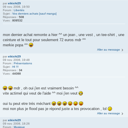
par
eikichi29
09 nov. 2008, 19:50
Forum :
Libertés
Sujet :
Vos derniers achats [sauf manga]
Réponses :
508
Vues :
809532
mon dernier achat remonte a hier ^^ un jean , une vest , un tee-shirt , une
ceinture et le tout pour seulement 72 euros mdr ^^
merkie popa ^^
Aller au message
par
eikichi29
09 nov. 2008, 19:48
Forum :
Présentations
Sujet :
HI !!!
Réponses :
34
Vues :
44088
mdr , oh oui j'en est vraiment besoin ^^
vite actimel qui veut de l'aide ^^ moi j'en veut
oui tu peut etre trés méchant
moi non plus je flood pas je répond juste a tes provocation , lol
Aller au message
par
eikichi29
09 nov. 2008, 18:26
Forum :
Musique