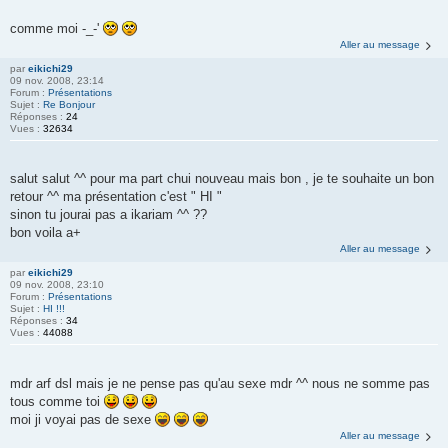
comme moi -_-'
Aller au message
par
eikichi29
09 nov. 2008, 23:14
Forum :
Présentations
Sujet :
Re Bonjour
Réponses :
24
Vues :
32634
salut salut ^^ pour ma part chui nouveau mais bon , je te souhaite un bon
retour ^^ ma présentation c'est " HI "
sinon tu jourai pas a ikariam ^^ ??
bon voila a+
Aller au message
par
eikichi29
09 nov. 2008, 23:10
Forum :
Présentations
Sujet :
HI !!!
Réponses :
34
Vues :
44088
mdr arf dsl mais je ne pense pas qu'au sexe mdr ^^ nous ne somme pas
tous comme toi
moi ji voyai pas de sexe
Aller au message