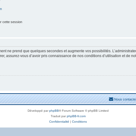
on
r cette session
ement ne prend que quelques secondes et augmente vos possibilités. L’administrat
, assurez-vous d’avoir pris connaissance de nos conditions d’utilisation et de notre
Nous contacte
Développé par
phpBB
® Forum Software © phpBB Limited
Traduit par
phpBB-fr.com
Confidentialité
|
Conditions