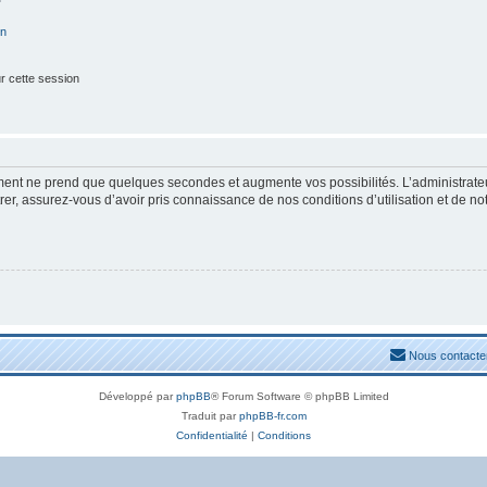
on
r cette session
ement ne prend que quelques secondes et augmente vos possibilités. L’administrat
, assurez-vous d’avoir pris connaissance de nos conditions d’utilisation et de notre
Nous contacte
Développé par
phpBB
® Forum Software © phpBB Limited
Traduit par
phpBB-fr.com
Confidentialité
|
Conditions