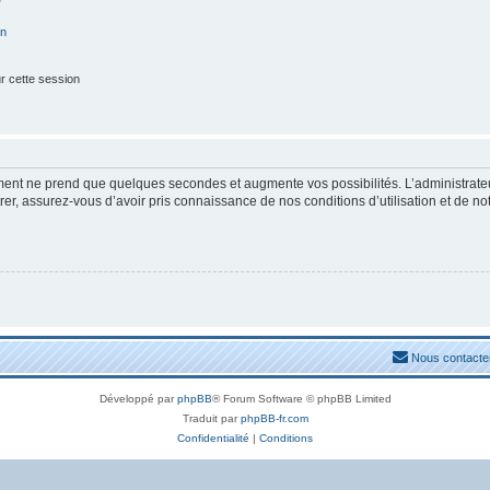
on
r cette session
ement ne prend que quelques secondes et augmente vos possibilités. L’administrat
, assurez-vous d’avoir pris connaissance de nos conditions d’utilisation et de notre
Nous contacte
Développé par
phpBB
® Forum Software © phpBB Limited
Traduit par
phpBB-fr.com
Confidentialité
|
Conditions