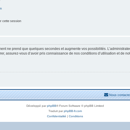
on
r cette session
ement ne prend que quelques secondes et augmente vos possibilités. L’administrat
, assurez-vous d’avoir pris connaissance de nos conditions d’utilisation et de notre
Nous contacte
Développé par
phpBB
® Forum Software © phpBB Limited
Traduit par
phpBB-fr.com
Confidentialité
|
Conditions