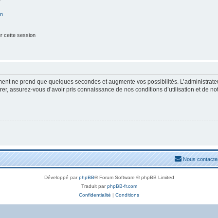
on
r cette session
ement ne prend que quelques secondes et augmente vos possibilités. L’administrat
, assurez-vous d’avoir pris connaissance de nos conditions d’utilisation et de notre
Nous contacte
Développé par
phpBB
® Forum Software © phpBB Limited
Traduit par
phpBB-fr.com
Confidentialité
|
Conditions