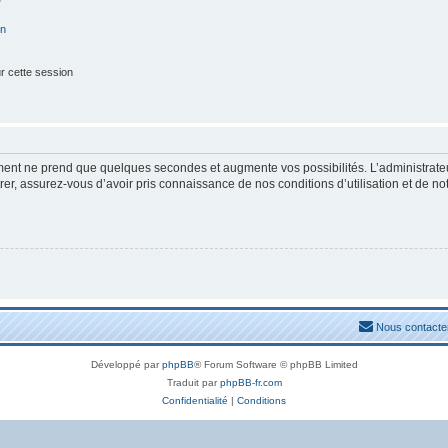
on
r cette session
ement ne prend que quelques secondes et augmente vos possibilités. L’administrat
, assurez-vous d’avoir pris connaissance de nos conditions d’utilisation et de notre
Nous contacte
Développé par
phpBB
® Forum Software © phpBB Limited
Traduit par
phpBB-fr.com
Confidentialité
|
Conditions