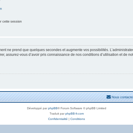
on
r cette session
ement ne prend que quelques secondes et augmente vos possibilités. L’administrat
, assurez-vous d’avoir pris connaissance de nos conditions d’utilisation et de notre
Nous contacte
Développé par
phpBB
® Forum Software © phpBB Limited
Traduit par
phpBB-fr.com
Confidentialité
|
Conditions