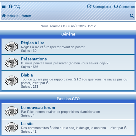
FAQ
S’enregistrer
Connexion
Index du forum
Nous sommes le 06 août 2026, 15:12
Général
Règles à lire
Règles à lire et à respecter avant de poster
Sujets :
10
r
Présentations
Ici vous pouvez vous présenter (ah bon vous saviez déjà ?)
Sujets :
556
Blabla
Tout ce qui n'a pas de rapport avec GTO (ou que vous ne savez pas où
r
poster) c'est par là
Sujets :
273
Passion-GTO
Le nouveau forum
Par là les commentaires et propositions d'amélioration
Sujets :
4
Le site
Des commentaires à faire sur le site, le design, le contenu ... c'est par là
Sujets :
42