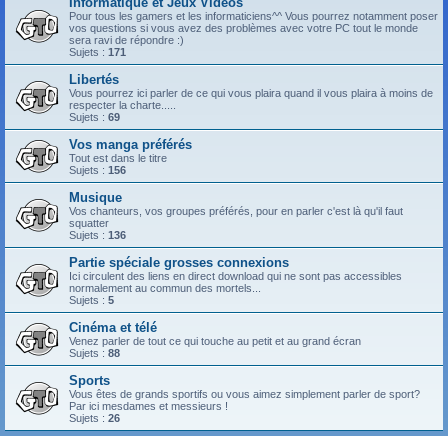
Informatique et Jeux Vidéos
Pour tous les gamers et les informaticiens^^ Vous pourrez notamment poser
vos questions si vous avez des problèmes avec votre PC tout le monde
sera ravi de répondre :)
Sujets :
171
Libertés
Vous pourrez ici parler de ce qui vous plaira quand il vous plaira à moins de
respecter la charte.....
Sujets :
69
Vos manga préférés
Tout est dans le titre
Sujets :
156
Musique
Vos chanteurs, vos groupes préférés, pour en parler c'est là qu'il faut
squatter
Sujets :
136
Partie spéciale grosses connexions
Ici circulent des liens en direct download qui ne sont pas accessibles
normalement au commun des mortels...
Sujets :
5
Cinéma et télé
Venez parler de tout ce qui touche au petit et au grand écran
Sujets :
88
Sports
Vous êtes de grands sportifs ou vous aimez simplement parler de sport?
Par ici mesdames et messieurs !
Sujets :
26