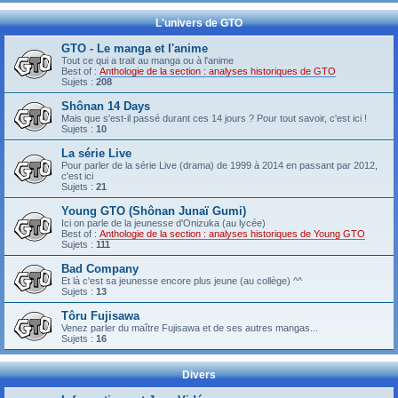
L'univers de GTO
GTO - Le manga et l'anime
Tout ce qui a trait au manga ou à l'anime
Best of :
Anthologie de la section : analyses historiques de GTO
Sujets :
208
Shônan 14 Days
Mais que s'est-il passé durant ces 14 jours ? Pour tout savoir, c'est ici !
Sujets :
10
La série Live
Pour parler de la série Live (drama) de 1999 à 2014 en passant par 2012,
c'est ici
Sujets :
21
Young GTO (Shônan Junaï Gumi)
Ici on parle de la jeunesse d'Onizuka (au lycée)
Best of :
Anthologie de la section : analyses historiques de Young GTO
Sujets :
111
Bad Company
Et là c'est sa jeunesse encore plus jeune (au collège) ^^
Sujets :
13
Tôru Fujisawa
Venez parler du maître Fujisawa et de ses autres mangas...
Sujets :
16
Divers