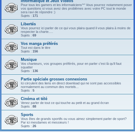
Informatique et Jeux Vidéos
Pour tous les gamers et les informaticiens^^ Vous pourrez notamment poser
vos questions si vous avez des problèmes avec votre PC tout le monde
sera ravi de répondre :)
Sujets :
171
Libertés
Vous pourrez ici parler de ce qui vous plaira quand il vous plaira à moins de
respecter la charte.....
Sujets :
69
Vos manga préférés
Tout est dans le titre
Sujets :
156
Musique
Vos chanteurs, vos groupes préférés, pour en parler c'est là qu'il faut
squatter
Sujets :
136
Partie spéciale grosses connexions
Ici circulent des liens en direct download qui ne sont pas accessibles
normalement au commun des mortels...
Sujets :
5
Cinéma et télé
Venez parler de tout ce qui touche au petit et au grand écran
Sujets :
88
Sports
Vous êtes de grands sportifs ou vous aimez simplement parler de sport?
Par ici mesdames et messieurs !
Sujets :
26