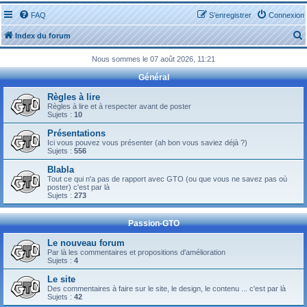
FAQ
S’enregistrer
Connexion
Index du forum
Nous sommes le 07 août 2026, 11:21
Général
Règles à lire
Règles à lire et à respecter avant de poster
Sujets :
10
r
Présentations
Ici vous pouvez vous présenter (ah bon vous saviez déjà ?)
Sujets :
556
Blabla
Tout ce qui n'a pas de rapport avec GTO (ou que vous ne savez pas où
r
poster) c'est par là
Sujets :
273
Passion-GTO
Le nouveau forum
Par là les commentaires et propositions d'amélioration
Sujets :
4
Le site
Des commentaires à faire sur le site, le design, le contenu ... c'est par là
Sujets :
42