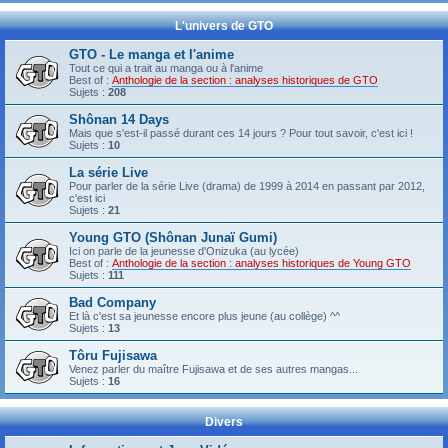
L'univers de GTO
GTO - Le manga et l'anime
Tout ce qui a trait au manga ou à l'anime
Best of :
Anthologie de la section : analyses historiques de GTO
Sujets :
208
Shônan 14 Days
Mais que s'est-il passé durant ces 14 jours ? Pour tout savoir, c'est ici !
Sujets :
10
La série Live
Pour parler de la série Live (drama) de 1999 à 2014 en passant par 2012,
c'est ici
Sujets :
21
Young GTO (Shônan Junaï Gumi)
Ici on parle de la jeunesse d'Onizuka (au lycée)
Best of :
Anthologie de la section : analyses historiques de Young GTO
Sujets :
111
Bad Company
Et là c'est sa jeunesse encore plus jeune (au collège) ^^
Sujets :
13
Tôru Fujisawa
Venez parler du maître Fujisawa et de ses autres mangas...
Sujets :
16
Divers