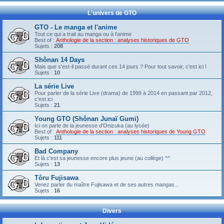
L'univers de GTO
GTO - Le manga et l'anime
Tout ce qui a trait au manga ou à l'anime
Best of :
Anthologie de la section : analyses historiques de GTO
Sujets :
208
Shônan 14 Days
Mais que s'est-il passé durant ces 14 jours ? Pour tout savoir, c'est ici !
Sujets :
10
La série Live
Pour parler de la série Live (drama) de 1999 à 2014 en passant par 2012,
c'est ici
Sujets :
21
Young GTO (Shônan Junaï Gumi)
Ici on parle de la jeunesse d'Onizuka (au lycée)
Best of :
Anthologie de la section : analyses historiques de Young GTO
Sujets :
111
Bad Company
Et là c'est sa jeunesse encore plus jeune (au collège) ^^
Sujets :
13
Tôru Fujisawa
Venez parler du maître Fujisawa et de ses autres mangas...
Sujets :
16
Divers