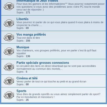
Informatique et Jeux Vidéos
Pour tous les gamers et les informaticiens^^ Vous pourrez notamment poser
vos questions si vous avez des problèmes avec votre PC tout le monde
sera ravi de répondre :)
Sujets :
171
Libertés
Vous pourrez ici parler de ce qui vous plaira quand il vous plaira à moins de
respecter la charte.....
Sujets :
69
Vos manga préférés
Tout est dans le titre
Sujets :
156
Musique
Vos chanteurs, vos groupes préférés, pour en parler c'est là qu'il faut
squatter
Sujets :
136
Partie spéciale grosses connexions
Ici circulent des liens en direct download qui ne sont pas accessibles
normalement au commun des mortels...
Sujets :
5
Cinéma et télé
Venez parler de tout ce qui touche au petit et au grand écran
Sujets :
88
Sports
Vous êtes de grands sportifs ou vous aimez simplement parler de sport?
Par ici mesdames et messieurs !
Sujets :
26