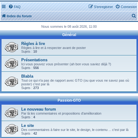
FAQ
S’enregistrer
Connexion
Index du forum
Nous sommes le 08 août 2026, 11:00
Général
Règles à lire
Règles à lire et à respecter avant de poster
Sujets :
10
r
Présentations
Ici vous pouvez vous présenter (ah bon vous saviez déjà ?)
Sujets :
556
Blabla
Tout ce qui n'a pas de rapport avec GTO (ou que vous ne savez pas où
r
poster) c'est par là
Sujets :
273
Passion-GTO
Le nouveau forum
Par là les commentaires et propositions d'amélioration
Sujets :
4
Le site
Des commentaires à faire sur le site, le design, le contenu ... c'est par là
Sujets :
42