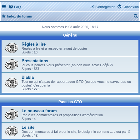
FAQ
S’enregistrer
Connexion
Index du forum
Nous sommes le 08 août 2026, 18:17
Général
Règles à lire
Règles à lire et à respecter avant de poster
Sujets :
10
r
Présentations
Ici vous pouvez vous présenter (ah bon vous saviez déjà ?)
Sujets :
557
Blabla
Tout ce qui n'a pas de rapport avec GTO (ou que vous ne savez pas où
r
poster) c'est par là
Sujets :
273
Passion-GTO
Le nouveau forum
Par là les commentaires et propositions d'amélioration
Sujets :
4
Le site
Des commentaires à faire sur le site, le design, le contenu ... c'est par là
Sujets :
42