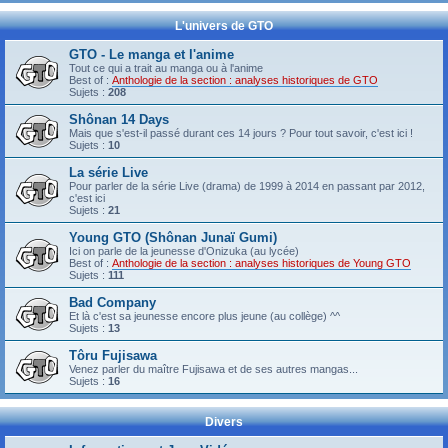
L'univers de GTO
GTO - Le manga et l'anime
Tout ce qui a trait au manga ou à l'anime
Best of :
Anthologie de la section : analyses historiques de GTO
Sujets :
208
Shônan 14 Days
Mais que s'est-il passé durant ces 14 jours ? Pour tout savoir, c'est ici !
Sujets :
10
La série Live
Pour parler de la série Live (drama) de 1999 à 2014 en passant par 2012,
c'est ici
Sujets :
21
Young GTO (Shônan Junaï Gumi)
Ici on parle de la jeunesse d'Onizuka (au lycée)
Best of :
Anthologie de la section : analyses historiques de Young GTO
Sujets :
111
Bad Company
Et là c'est sa jeunesse encore plus jeune (au collège) ^^
Sujets :
13
Tôru Fujisawa
Venez parler du maître Fujisawa et de ses autres mangas...
Sujets :
16
Divers