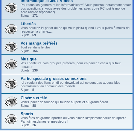
Informatique et Jeux Vidéos
Pour tous les gamers et les informaticiens^^ Vous pourrez notamment poser
vos questions si vous avez des problèmes avec votre PC tout le monde
sera ravi de répondre :)
Sujets :
171
Libertés
Vous pourrez ici parler de ce qui vous plaira quand il vous plaira à moins de
respecter la charte.....
Sujets :
69
Vos manga préférés
Tout est dans le titre
Sujets :
156
Musique
Vos chanteurs, vos groupes préférés, pour en parler c'est là qu'il faut
squatter
Sujets :
136
Partie spéciale grosses connexions
Ici circulent des liens en direct download qui ne sont pas accessibles
normalement au commun des mortels...
Sujets :
5
Cinéma et télé
Venez parler de tout ce qui touche au petit et au grand écran
Sujets :
88
Sports
Vous êtes de grands sportifs ou vous aimez simplement parler de sport?
Par ici mesdames et messieurs !
Sujets :
26