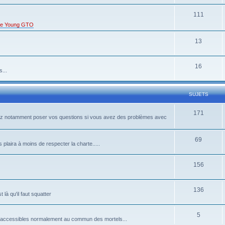
111
s de Young GTO
13
16
...
SUJETS
171
rrez notamment poser vos questions si vous avez des problèmes avec
69
 plaira à moins de respecter la charte.....
156
136
là qu'il faut squatter
5
pas accessibles normalement au commun des mortels...