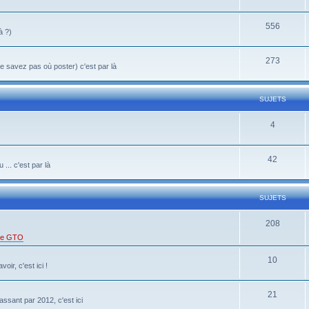
556
à ?)
273
 savez pas où poster) c'est par là
SUJETS
4
42
... c'est par là
SUJETS
208
 de GTO
10
oir, c'est ici !
21
ssant par 2012, c'est ici