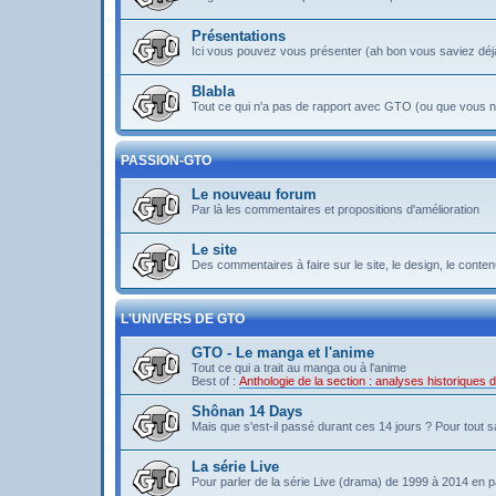
Présentations
Ici vous pouvez vous présenter (ah bon vous saviez déj
Blabla
Tout ce qui n'a pas de rapport avec GTO (ou que vous ne
PASSION-GTO
Le nouveau forum
Par là les commentaires et propositions d'amélioration
Le site
Des commentaires à faire sur le site, le design, le contenu 
L'UNIVERS DE GTO
GTO - Le manga et l'anime
Tout ce qui a trait au manga ou à l'anime
Best of :
Anthologie de la section : analyses historiques
Shônan 14 Days
Mais que s'est-il passé durant ces 14 jours ? Pour tout sav
La série Live
Pour parler de la série Live (drama) de 1999 à 2014 en pa