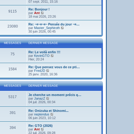
o
07 sept. 2011, 15:16
i
r
Re: Bonjour !
9115
l
V
par
Ant
e
o
18 mai 2026, 23:26
d
i
e
r
Re: ~¤~¤~¤~ Pensée du jour ~¤…
23080
r
l
V
par
Master_Sephiroth
n
e
o
30 juin 2026, 00:45
i
d
i
e
e
r
r
r
l
MESSAGES
DERNIER MESSAGE
m
n
e
e
i
d
s
Re: Le voilà enfin !!!
e
e
75
s
V
par
KevinGTO
r
r
a
o
Hier, 20:24
m
n
g
i
e
i
e
r
s
Re: Que pensez vous de ce pti…
e
1584
l
s
V
par
FredJD
r
e
a
o
25 janv. 2020, 16:36
m
d
g
i
e
e
e
r
s
r
l
s
MESSAGES
DERNIER MESSAGE
n
e
a
i
d
g
Je cherche un moment précis q…
e
e
e
5317
V
par
JanazZ
r
r
o
04 juil. 2026, 00:34
m
n
i
e
i
r
s
e
Re: Onizuka et Shinomi...
391
l
s
r
V
par
neptendus
e
a
m
o
06 juin 2023, 10:12
d
g
e
i
e
e
s
r
Re: GTO (2026)
r
394
s
l
V
par
Ant
n
a
e
o
22 juil. 2026, 09:28
i