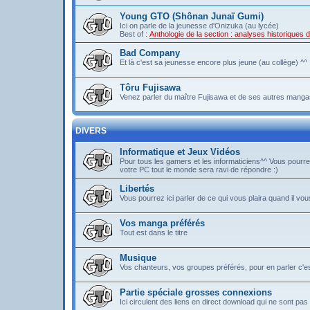
Young GTO (Shônan Junaï Gumi)
Ici on parle de la jeunesse d'Onizuka (au lycée)
Best of :
Anthologie de la section : analyses historique
Bad Company
Et là c'est sa jeunesse encore plus jeune (au collège) ^^
Tôru Fujisawa
Venez parler du maître Fujisawa et de ses autres mangas
DIVERS
Informatique et Jeux Vidéos
Pour tous les gamers et les informaticiens^^ Vous pou
votre PC tout le monde sera ravi de répondre :)
Libertés
Vous pourrez ici parler de ce qui vous plaira quand il vous
Vos manga préférés
Tout est dans le titre
Musique
Vos chanteurs, vos groupes préférés, pour en parler c'est 
Partie spéciale grosses connexions
Ici circulent des liens en direct download qui ne sont 