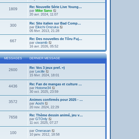
g
d
i
e
e
e
r
Re: Nouvelle Série Live Young…
r
1809
r
l
V
par
Mike Sano
m
n
e
o
20 avr. 2024, 11:07
e
i
d
i
s
e
e
r
s
Re: Site italien sur Bad Comp…
r
r
300
l
a
V
par
Eikichi Onizuka
m
n
e
g
o
05 févr. 2013, 21:28
e
i
d
e
i
s
e
e
r
Re: Des nouvelles de Tôru Fuj…
s
r
r
667
l
V
par
ciwamib
a
m
n
e
o
16 avr. 2026, 05:52
g
e
i
d
i
e
s
e
e
r
s
r
r
l
a
MESSAGES
DERNIER MESSAGE
m
n
e
g
e
i
d
e
s
Re: Vos 3 jeux pref. =)
e
e
2600
s
V
par
Lecille
r
r
a
o
15 févr. 2024, 18:01
m
n
g
i
e
i
e
r
s
e
Re: Fan de mangas et culture …
4436
l
s
r
V
par
Hotome34
e
a
m
o
30 oct. 2025, 23:59
d
g
e
i
e
e
s
r
Animes confirmés pour 2025 - …
r
3572
s
l
V
par
Aoshi
n
a
e
o
20 nov. 2024, 22:29
i
g
d
i
e
e
e
r
Re: Thème dessin animé, jeu v…
r
7658
r
l
V
par
GTOnly
m
n
e
o
11 oct. 2025, 07:27
e
i
d
i
s
e
e
r
V
par
Onerasan
s
r
100
r
l
o
10 janv. 2012, 18:58
a
m
n
e
i
g