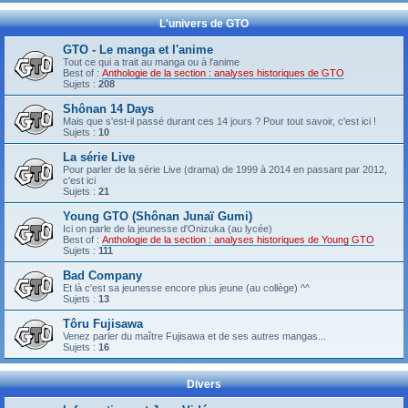
L'univers de GTO
GTO - Le manga et l'anime
Tout ce qui a trait au manga ou à l'anime
Best of :
Anthologie de la section : analyses historiques de GTO
Sujets :
208
Shônan 14 Days
Mais que s'est-il passé durant ces 14 jours ? Pour tout savoir, c'est ici !
Sujets :
10
La série Live
Pour parler de la série Live (drama) de 1999 à 2014 en passant par 2012,
c'est ici
Sujets :
21
Young GTO (Shônan Junaï Gumi)
Ici on parle de la jeunesse d'Onizuka (au lycée)
Best of :
Anthologie de la section : analyses historiques de Young GTO
Sujets :
111
Bad Company
Et là c'est sa jeunesse encore plus jeune (au collège) ^^
Sujets :
13
Tôru Fujisawa
Venez parler du maître Fujisawa et de ses autres mangas...
Sujets :
16
Divers