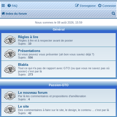
FAQ
S’enregistrer
Connexion
Index du forum
Nous sommes le 08 août 2026, 15:59
Général
Règles à lire
Règles à lire et à respecter avant de poster
Sujets :
10
r
Présentations
Ici vous pouvez vous présenter (ah bon vous saviez déjà ?)
Sujets :
556
Blabla
Tout ce qui n'a pas de rapport avec GTO (ou que vous ne savez pas où
r
poster) c'est par là
Sujets :
273
Passion-GTO
Le nouveau forum
Par là les commentaires et propositions d'amélioration
Sujets :
4
Le site
Des commentaires à faire sur le site, le design, le contenu ... c'est par là
Sujets :
42