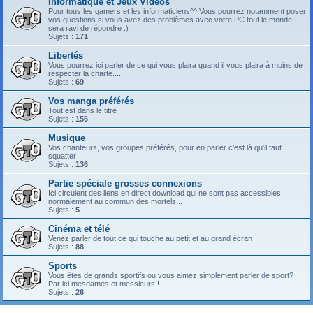
Informatique et Jeux Vidéos
Pour tous les gamers et les informaticiens^^ Vous pourrez notamment poser
vos questions si vous avez des problèmes avec votre PC tout le monde
sera ravi de répondre :)
Sujets :
171
Libertés
Vous pourrez ici parler de ce qui vous plaira quand il vous plaira à moins de
respecter la charte.....
Sujets :
69
Vos manga préférés
Tout est dans le titre
Sujets :
156
Musique
Vos chanteurs, vos groupes préférés, pour en parler c'est là qu'il faut
squatter
Sujets :
136
Partie spéciale grosses connexions
Ici circulent des liens en direct download qui ne sont pas accessibles
normalement au commun des mortels...
Sujets :
5
Cinéma et télé
Venez parler de tout ce qui touche au petit et au grand écran
Sujets :
88
Sports
Vous êtes de grands sportifs ou vous aimez simplement parler de sport?
Par ici mesdames et messieurs !
Sujets :
26