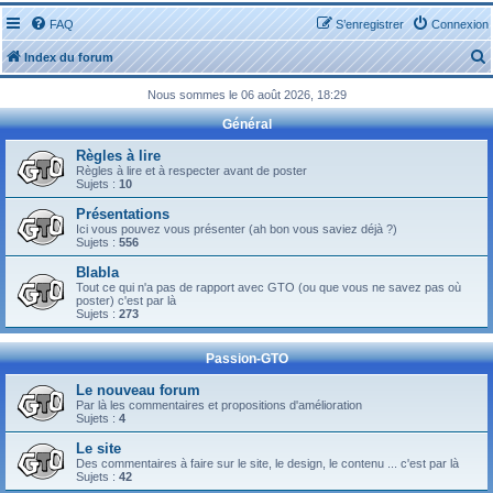
FAQ
S’enregistrer
Connexion
Index du forum
Nous sommes le 06 août 2026, 18:29
Général
Règles à lire
Règles à lire et à respecter avant de poster
Sujets :
10
r
Présentations
Ici vous pouvez vous présenter (ah bon vous saviez déjà ?)
Sujets :
556
Blabla
Tout ce qui n'a pas de rapport avec GTO (ou que vous ne savez pas où
r
poster) c'est par là
Sujets :
273
Passion-GTO
Le nouveau forum
Par là les commentaires et propositions d'amélioration
Sujets :
4
Le site
Des commentaires à faire sur le site, le design, le contenu ... c'est par là
Sujets :
42