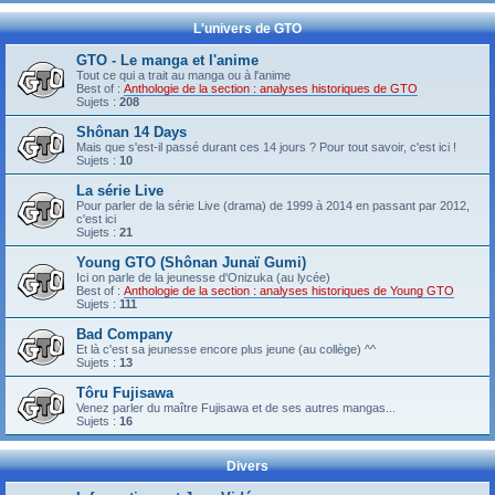
L'univers de GTO
GTO - Le manga et l'anime
Tout ce qui a trait au manga ou à l'anime
Best of :
Anthologie de la section : analyses historiques de GTO
Sujets :
208
Shônan 14 Days
Mais que s'est-il passé durant ces 14 jours ? Pour tout savoir, c'est ici !
Sujets :
10
La série Live
Pour parler de la série Live (drama) de 1999 à 2014 en passant par 2012,
c'est ici
Sujets :
21
Young GTO (Shônan Junaï Gumi)
Ici on parle de la jeunesse d'Onizuka (au lycée)
Best of :
Anthologie de la section : analyses historiques de Young GTO
Sujets :
111
Bad Company
Et là c'est sa jeunesse encore plus jeune (au collège) ^^
Sujets :
13
Tôru Fujisawa
Venez parler du maître Fujisawa et de ses autres mangas...
Sujets :
16
Divers