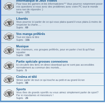
Informatique et Jeux Vidéos
Pour tous les gamers et les informaticiens^^ Vous pourrez notamment poser
vos questions si vous avez des problèmes avec votre PC tout le monde
sera ravi de répondre :)
Sujets :
171
Libertés
Vous pourrez ici parler de ce qui vous plaira quand il vous plaira à moins de
respecter la charte.....
Sujets :
69
Vos manga préférés
Tout est dans le titre
Sujets :
156
Musique
Vos chanteurs, vos groupes préférés, pour en parler c'est là qu'il faut
squatter
Sujets :
136
Partie spéciale grosses connexions
Ici circulent des liens en direct download qui ne sont pas accessibles
normalement au commun des mortels...
Sujets :
5
Cinéma et télé
Venez parler de tout ce qui touche au petit et au grand écran
Sujets :
88
Sports
Vous êtes de grands sportifs ou vous aimez simplement parler de sport?
Par ici mesdames et messieurs !
Sujets :
26