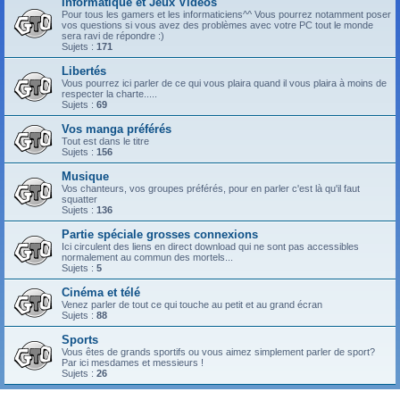
Informatique et Jeux Vidéos
Pour tous les gamers et les informaticiens^^ Vous pourrez notamment poser
vos questions si vous avez des problèmes avec votre PC tout le monde
sera ravi de répondre :)
Sujets :
171
Libertés
Vous pourrez ici parler de ce qui vous plaira quand il vous plaira à moins de
respecter la charte.....
Sujets :
69
Vos manga préférés
Tout est dans le titre
Sujets :
156
Musique
Vos chanteurs, vos groupes préférés, pour en parler c'est là qu'il faut
squatter
Sujets :
136
Partie spéciale grosses connexions
Ici circulent des liens en direct download qui ne sont pas accessibles
normalement au commun des mortels...
Sujets :
5
Cinéma et télé
Venez parler de tout ce qui touche au petit et au grand écran
Sujets :
88
Sports
Vous êtes de grands sportifs ou vous aimez simplement parler de sport?
Par ici mesdames et messieurs !
Sujets :
26