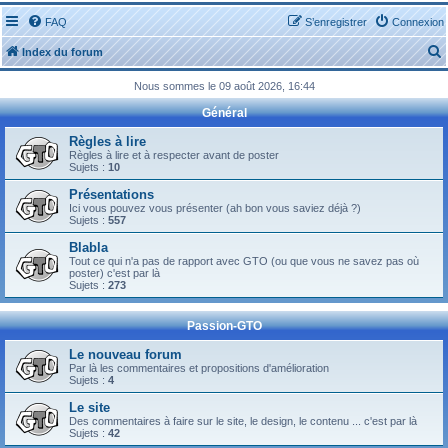
FAQ
S’enregistrer
Connexion
Index du forum
Nous sommes le 09 août 2026, 16:44
Général
Règles à lire
Règles à lire et à respecter avant de poster
Sujets :
10
r
Présentations
Ici vous pouvez vous présenter (ah bon vous saviez déjà ?)
Sujets :
557
Blabla
Tout ce qui n'a pas de rapport avec GTO (ou que vous ne savez pas où
r
poster) c'est par là
Sujets :
273
Passion-GTO
Le nouveau forum
Par là les commentaires et propositions d'amélioration
Sujets :
4
Le site
Des commentaires à faire sur le site, le design, le contenu ... c'est par là
Sujets :
42