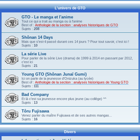
L'univers de GTO
GTO - Le manga et l'anime
Tout ce qui a trait au manga ou à l'anime
Best of :
Anthologie de la section : analyses historiques de GTO
Sujets :
208
Shônan 14 Days
Mais que s'est-il passé durant ces 14 jours ? Pour tout savoir, c'est ici !
Sujets :
10
La série Live
Pour parler de la série Live (drama) de 1999 à 2014 en passant par 2012,
c'est ici
Sujets :
21
Young GTO (Shônan Junaï Gumi)
Ici on parle de la jeunesse d'Onizuka (au lycée)
Best of :
Anthologie de la section : analyses historiques de Young GTO
Sujets :
111
Bad Company
Et là c'est sa jeunesse encore plus jeune (au collège) ^^
Sujets :
13
Tôru Fujisawa
Venez parler du maître Fujisawa et de ses autres mangas...
Sujets :
16
Divers