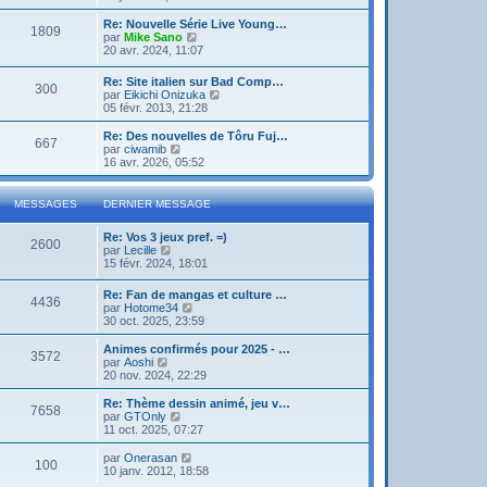
g
d
i
e
e
e
r
Re: Nouvelle Série Live Young…
r
1809
r
l
V
par
Mike Sano
m
n
e
o
20 avr. 2024, 11:07
e
i
d
i
s
e
e
r
s
Re: Site italien sur Bad Comp…
r
r
300
l
a
V
par
Eikichi Onizuka
m
n
e
g
o
05 févr. 2013, 21:28
e
i
d
e
i
s
e
e
r
Re: Des nouvelles de Tôru Fuj…
s
r
r
667
l
V
par
ciwamib
a
m
n
e
o
16 avr. 2026, 05:52
g
e
i
d
i
e
s
e
e
r
s
r
r
l
a
MESSAGES
DERNIER MESSAGE
m
n
e
g
e
i
d
e
s
Re: Vos 3 jeux pref. =)
e
e
2600
s
V
par
Lecille
r
r
a
o
15 févr. 2024, 18:01
m
n
g
i
e
i
e
r
s
e
Re: Fan de mangas et culture …
4436
l
s
r
V
par
Hotome34
e
a
m
o
30 oct. 2025, 23:59
d
g
e
i
e
e
s
r
Animes confirmés pour 2025 - …
r
3572
s
l
V
par
Aoshi
n
a
e
o
20 nov. 2024, 22:29
i
g
d
i
e
e
e
r
Re: Thème dessin animé, jeu v…
r
7658
r
l
V
par
GTOnly
m
n
e
o
11 oct. 2025, 07:27
e
i
d
i
s
e
e
r
V
par
Onerasan
s
r
100
r
l
o
10 janv. 2012, 18:58
a
m
n
e
i
g