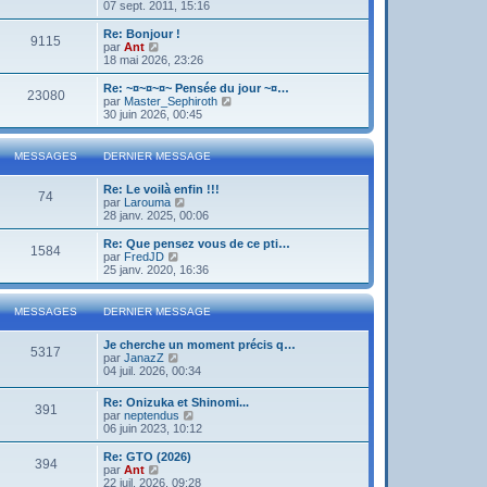
o
07 sept. 2011, 15:16
i
r
Re: Bonjour !
9115
l
V
par
Ant
e
o
18 mai 2026, 23:26
d
i
e
r
Re: ~¤~¤~¤~ Pensée du jour ~¤…
23080
r
l
V
par
Master_Sephiroth
n
e
o
30 juin 2026, 00:45
i
d
i
e
e
r
r
r
l
MESSAGES
DERNIER MESSAGE
m
n
e
e
i
d
s
Re: Le voilà enfin !!!
e
e
74
s
V
par
Larouma
r
r
a
o
28 janv. 2025, 00:06
m
n
g
i
e
i
e
r
s
Re: Que pensez vous de ce pti…
e
1584
l
s
V
par
FredJD
r
e
a
o
25 janv. 2020, 16:36
m
d
g
i
e
e
e
r
s
r
l
s
MESSAGES
DERNIER MESSAGE
n
e
a
i
d
g
Je cherche un moment précis q…
e
e
e
5317
V
par
JanazZ
r
r
o
04 juil. 2026, 00:34
m
n
i
e
i
r
s
e
Re: Onizuka et Shinomi...
391
l
s
r
V
par
neptendus
e
a
m
o
06 juin 2023, 10:12
d
g
e
i
e
e
s
r
Re: GTO (2026)
r
394
s
l
V
par
Ant
n
a
e
o
22 juil. 2026, 09:28
i