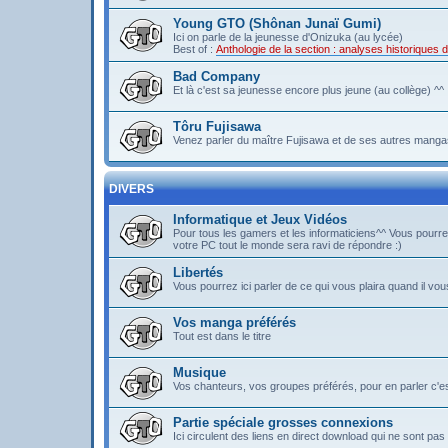
Young GTO (Shônan Junaï Gumi)
Ici on parle de la jeunesse d'Onizuka (au lycée)
Best of :
Anthologie de la section : analyses historique
Bad Company
Et là c'est sa jeunesse encore plus jeune (au collège) ^^
Tôru Fujisawa
Venez parler du maître Fujisawa et de ses autres mangas
DIVERS
Informatique et Jeux Vidéos
Pour tous les gamers et les informaticiens^^ Vous pou
votre PC tout le monde sera ravi de répondre :)
Libertés
Vous pourrez ici parler de ce qui vous plaira quand il vous
Vos manga préférés
Tout est dans le titre
Musique
Vos chanteurs, vos groupes préférés, pour en parler c'est 
Partie spéciale grosses connexions
Ici circulent des liens en direct download qui ne sont 