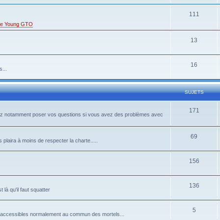
111
s de Young GTO
13
16
...
SUJETS
171
rrez notamment poser vos questions si vous avez des problèmes avec
69
 plaira à moins de respecter la charte.....
156
136
là qu'il faut squatter
5
pas accessibles normalement au commun des mortels...