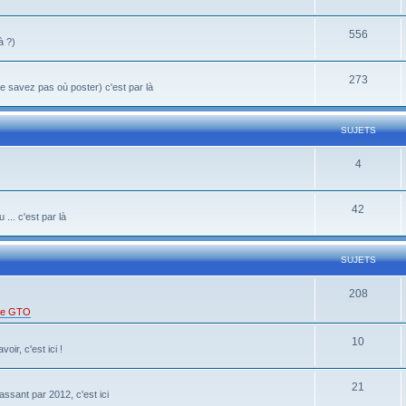
556
à ?)
273
 savez pas où poster) c'est par là
SUJETS
4
42
... c'est par là
SUJETS
208
 de GTO
10
oir, c'est ici !
21
ssant par 2012, c'est ici