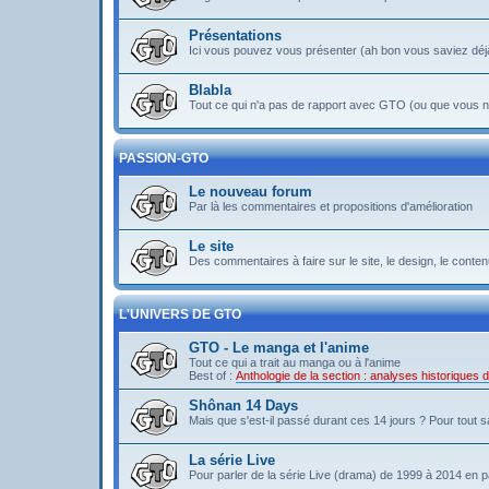
Présentations
Ici vous pouvez vous présenter (ah bon vous saviez déj
Blabla
Tout ce qui n'a pas de rapport avec GTO (ou que vous ne
PASSION-GTO
Le nouveau forum
Par là les commentaires et propositions d'amélioration
Le site
Des commentaires à faire sur le site, le design, le contenu 
L'UNIVERS DE GTO
GTO - Le manga et l'anime
Tout ce qui a trait au manga ou à l'anime
Best of :
Anthologie de la section : analyses historiques
Shônan 14 Days
Mais que s'est-il passé durant ces 14 jours ? Pour tout sav
La série Live
Pour parler de la série Live (drama) de 1999 à 2014 en pa