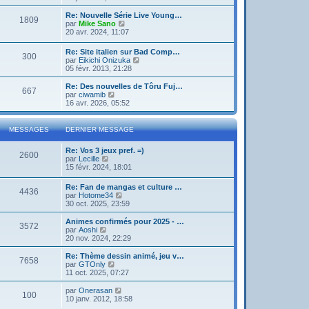
g
d
i
e
e
e
r
Re: Nouvelle Série Live Young…
r
1809
r
l
V
par
Mike Sano
m
n
e
o
20 avr. 2024, 11:07
e
i
d
i
s
e
e
r
s
Re: Site italien sur Bad Comp…
r
r
300
l
a
V
par
Eikichi Onizuka
m
n
e
g
o
05 févr. 2013, 21:28
e
i
d
e
i
s
e
e
r
Re: Des nouvelles de Tôru Fuj…
s
r
r
667
l
V
par
ciwamib
a
m
n
e
o
16 avr. 2026, 05:52
g
e
i
d
i
e
s
e
e
r
s
r
r
l
a
MESSAGES
DERNIER MESSAGE
m
n
e
g
e
i
d
e
s
Re: Vos 3 jeux pref. =)
e
e
2600
s
V
par
Lecille
r
r
a
o
15 févr. 2024, 18:01
m
n
g
i
e
i
e
r
s
e
Re: Fan de mangas et culture …
4436
l
s
r
V
par
Hotome34
e
a
m
o
30 oct. 2025, 23:59
d
g
e
i
e
e
s
r
Animes confirmés pour 2025 - …
r
3572
s
l
V
par
Aoshi
n
a
e
o
20 nov. 2024, 22:29
i
g
d
i
e
e
e
r
Re: Thème dessin animé, jeu v…
r
7658
r
l
V
par
GTOnly
m
n
e
o
11 oct. 2025, 07:27
e
i
d
i
s
e
e
r
V
par
Onerasan
s
r
100
r
l
o
10 janv. 2012, 18:58
a
m
n
e
i
g