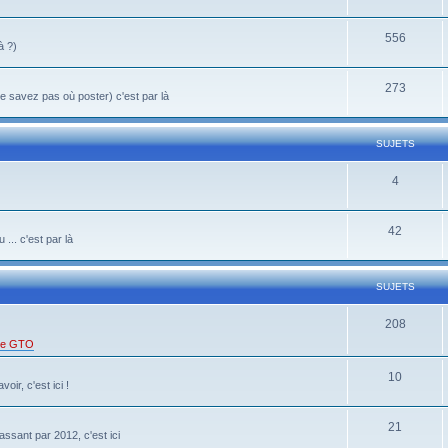
556
à ?)
273
 savez pas où poster) c'est par là
SUJETS
4
42
... c'est par là
SUJETS
208
 de GTO
10
oir, c'est ici !
21
ssant par 2012, c'est ici