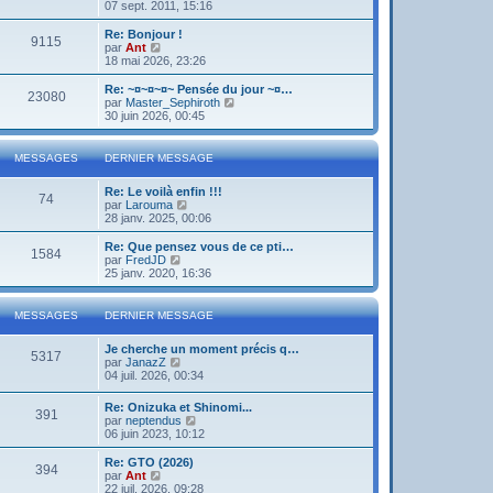
o
07 sept. 2011, 15:16
i
r
Re: Bonjour !
9115
l
V
par
Ant
e
o
18 mai 2026, 23:26
d
i
e
r
Re: ~¤~¤~¤~ Pensée du jour ~¤…
23080
r
l
V
par
Master_Sephiroth
n
e
o
30 juin 2026, 00:45
i
d
i
e
e
r
r
r
l
MESSAGES
DERNIER MESSAGE
m
n
e
e
i
d
s
Re: Le voilà enfin !!!
e
e
74
s
V
par
Larouma
r
r
a
o
28 janv. 2025, 00:06
m
n
g
i
e
i
e
r
s
Re: Que pensez vous de ce pti…
e
1584
l
s
V
par
FredJD
r
e
a
o
25 janv. 2020, 16:36
m
d
g
i
e
e
e
r
s
r
l
s
MESSAGES
DERNIER MESSAGE
n
e
a
i
d
g
Je cherche un moment précis q…
e
e
e
5317
V
par
JanazZ
r
r
o
04 juil. 2026, 00:34
m
n
i
e
i
r
s
e
Re: Onizuka et Shinomi...
391
l
s
r
V
par
neptendus
e
a
m
o
06 juin 2023, 10:12
d
g
e
i
e
e
s
r
Re: GTO (2026)
r
394
s
l
V
par
Ant
n
a
e
o
22 juil. 2026, 09:28
i