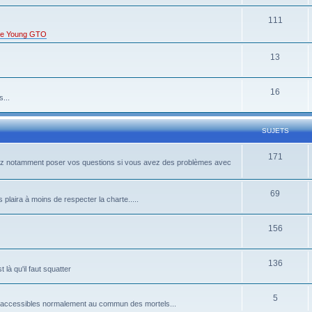
111
s de Young GTO
13
16
...
SUJETS
171
rrez notamment poser vos questions si vous avez des problèmes avec
69
 plaira à moins de respecter la charte.....
156
136
là qu'il faut squatter
5
pas accessibles normalement au commun des mortels...