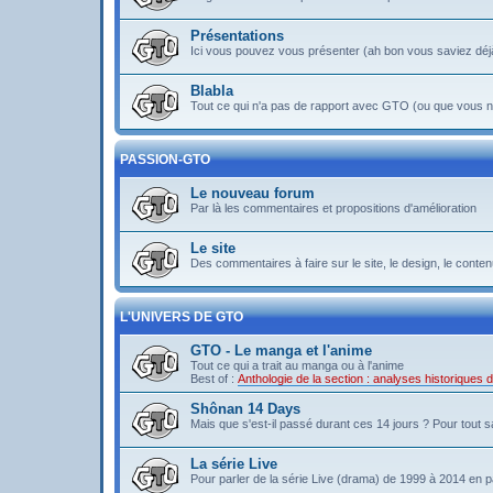
Présentations
Ici vous pouvez vous présenter (ah bon vous saviez déj
Blabla
Tout ce qui n'a pas de rapport avec GTO (ou que vous ne
PASSION-GTO
Le nouveau forum
Par là les commentaires et propositions d'amélioration
Le site
Des commentaires à faire sur le site, le design, le contenu 
L'UNIVERS DE GTO
GTO - Le manga et l'anime
Tout ce qui a trait au manga ou à l'anime
Best of :
Anthologie de la section : analyses historiques
Shônan 14 Days
Mais que s'est-il passé durant ces 14 jours ? Pour tout sav
La série Live
Pour parler de la série Live (drama) de 1999 à 2014 en pa