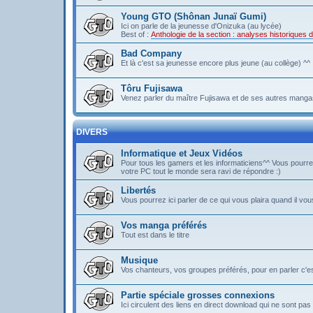
Young GTO (Shônan Junaï Gumi)
Ici on parle de la jeunesse d'Onizuka (au lycée)
Best of :
Anthologie de la section : analyses historique
Bad Company
Et là c'est sa jeunesse encore plus jeune (au collège) ^^
Tôru Fujisawa
Venez parler du maître Fujisawa et de ses autres mangas
DIVERS
Informatique et Jeux Vidéos
Pour tous les gamers et les informaticiens^^ Vous pou
votre PC tout le monde sera ravi de répondre :)
Libertés
Vous pourrez ici parler de ce qui vous plaira quand il vous
Vos manga préférés
Tout est dans le titre
Musique
Vos chanteurs, vos groupes préférés, pour en parler c'est 
Partie spéciale grosses connexions
Ici circulent des liens en direct download qui ne sont 