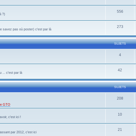
556
à ?)
273
 savez pas où poster) c'est par là
SUJETS
4
42
... c'est par là
SUJETS
208
 de GTO
10
oir, c'est ici !
21
ssant par 2012, c'est ici