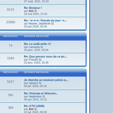
o
07 sept. 2011, 15:16
i
r
Re: Bonjour !
9115
l
V
par
Ant
e
o
18 mai 2026, 23:26
d
i
e
r
Re: ~¤~¤~¤~ Pensée du jour ~¤…
23080
r
l
V
par
Master_Sephiroth
n
e
o
30 juin 2026, 00:45
i
d
i
e
e
r
r
r
l
MESSAGES
DERNIER MESSAGE
m
n
e
e
i
d
s
Re: Le voilà enfin !!!
e
e
74
s
V
par
Larouma
r
r
a
o
28 janv. 2025, 00:06
m
n
g
i
e
i
e
r
s
Re: Que pensez vous de ce pti…
e
1584
l
s
V
par
FredJD
r
e
a
o
25 janv. 2020, 16:36
m
d
g
i
e
e
e
r
s
r
l
s
MESSAGES
DERNIER MESSAGE
n
e
a
i
d
g
Je cherche un moment précis q…
e
e
e
5317
V
par
JanazZ
r
r
o
04 juil. 2026, 00:34
m
n
i
e
i
r
s
e
Re: Onizuka et Shinomi...
391
l
s
r
V
par
neptendus
e
a
m
o
06 juin 2023, 10:12
d
g
e
i
e
e
s
r
Re: GTO (2026)
r
394
s
l
V
par
Ant
n
a
e
o
22 juil. 2026, 09:28
i