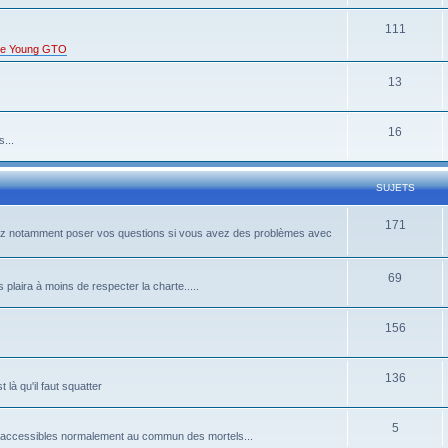
111
s de Young GTO
13
16
...
SUJETS
171
rrez notamment poser vos questions si vous avez des problèmes avec
69
 plaira à moins de respecter la charte.....
156
136
là qu'il faut squatter
5
pas accessibles normalement au commun des mortels...