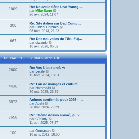
g
d
i
e
e
e
r
Re: Nouvelle Série Live Young…
r
1809
r
l
V
par
Mike Sano
m
n
e
o
20 avr. 2024, 11:07
e
i
d
i
s
e
e
r
s
Re: Site italien sur Bad Comp…
r
r
300
l
a
V
par
Eikichi Onizuka
m
n
e
g
o
05 févr. 2013, 21:28
e
i
d
e
i
s
e
e
r
Re: Des nouvelles de Tôru Fuj…
s
r
r
667
l
V
par
ciwamib
a
m
n
e
o
16 avr. 2026, 05:52
g
e
i
d
i
e
s
e
e
r
s
r
r
l
a
MESSAGES
DERNIER MESSAGE
m
n
e
g
e
i
d
e
s
Re: Vos 3 jeux pref. =)
e
e
2600
s
V
par
Lecille
r
r
a
o
15 févr. 2024, 18:01
m
n
g
i
e
i
e
r
s
e
Re: Fan de mangas et culture …
4436
l
s
r
V
par
Hotome34
e
a
m
o
30 oct. 2025, 23:59
d
g
e
i
e
e
s
r
Animes confirmés pour 2025 - …
r
3572
s
l
V
par
Aoshi
n
a
e
o
20 nov. 2024, 22:29
i
g
d
i
e
e
e
r
Re: Thème dessin animé, jeu v…
r
7658
r
l
V
par
GTOnly
m
n
e
o
11 oct. 2025, 07:27
e
i
d
i
s
e
e
r
V
par
Onerasan
s
r
100
r
l
o
10 janv. 2012, 18:58
a
m
n
e
i
g