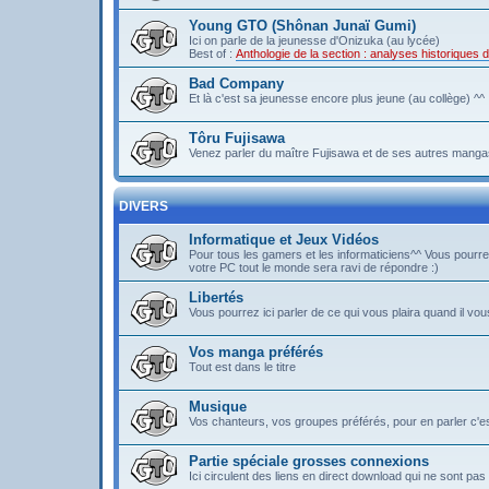
Young GTO (Shônan Junaï Gumi)
Ici on parle de la jeunesse d'Onizuka (au lycée)
Best of :
Anthologie de la section : analyses historique
Bad Company
Et là c'est sa jeunesse encore plus jeune (au collège) ^^
Tôru Fujisawa
Venez parler du maître Fujisawa et de ses autres mangas
DIVERS
Informatique et Jeux Vidéos
Pour tous les gamers et les informaticiens^^ Vous pou
votre PC tout le monde sera ravi de répondre :)
Libertés
Vous pourrez ici parler de ce qui vous plaira quand il vous
Vos manga préférés
Tout est dans le titre
Musique
Vos chanteurs, vos groupes préférés, pour en parler c'est 
Partie spéciale grosses connexions
Ici circulent des liens en direct download qui ne sont 