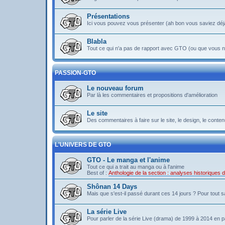
Présentations
Ici vous pouvez vous présenter (ah bon vous saviez déj
Blabla
Tout ce qui n'a pas de rapport avec GTO (ou que vous ne
PASSION-GTO
Le nouveau forum
Par là les commentaires et propositions d'amélioration
Le site
Des commentaires à faire sur le site, le design, le contenu 
L'UNIVERS DE GTO
GTO - Le manga et l'anime
Tout ce qui a trait au manga ou à l'anime
Best of :
Anthologie de la section : analyses historiques
Shônan 14 Days
Mais que s'est-il passé durant ces 14 jours ? Pour tout sav
La série Live
Pour parler de la série Live (drama) de 1999 à 2014 en pa