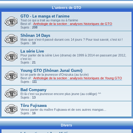
L'univers de GTO
GTO - Le manga et l'anime
Tout ce qui a trait au manga ou à l'anime
Best of :
Anthologie de la section : analyses historiques de GTO
Sujets :
208
Shônan 14 Days
Mais que s'est-il passé durant ces 14 jours ? Pour tout savoir, c'est ici !
Sujets :
10
La série Live
Pour parler de la série Live (drama) de 1999 à 2014 en passant par 2012,
c'est ici
Sujets :
21
Young GTO (Shônan Junaï Gumi)
Ici on parle de la jeunesse d'Onizuka (au lycée)
Best of :
Anthologie de la section : analyses historiques de Young GTO
Sujets :
111
Bad Company
Et là c'est sa jeunesse encore plus jeune (au collège) ^^
Sujets :
13
Tôru Fujisawa
Venez parler du maître Fujisawa et de ses autres mangas...
Sujets :
16
Divers