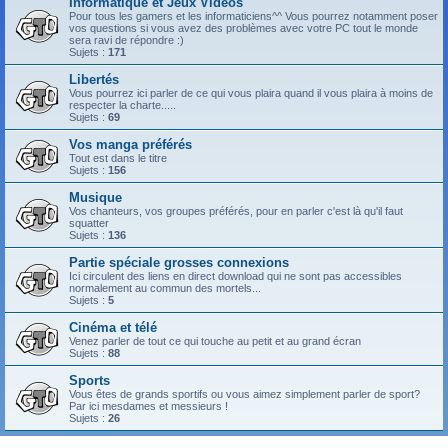
Informatique et Jeux Vidéos
Pour tous les gamers et les informaticiens^^ Vous pourrez notamment poser
vos questions si vous avez des problèmes avec votre PC tout le monde
sera ravi de répondre :)
Sujets :
171
Libertés
Vous pourrez ici parler de ce qui vous plaira quand il vous plaira à moins de
respecter la charte.....
Sujets :
69
Vos manga préférés
Tout est dans le titre
Sujets :
156
Musique
Vos chanteurs, vos groupes préférés, pour en parler c'est là qu'il faut
squatter
Sujets :
136
Partie spéciale grosses connexions
Ici circulent des liens en direct download qui ne sont pas accessibles
normalement au commun des mortels...
Sujets :
5
Cinéma et télé
Venez parler de tout ce qui touche au petit et au grand écran
Sujets :
88
Sports
Vous êtes de grands sportifs ou vous aimez simplement parler de sport?
Par ici mesdames et messieurs !
Sujets :
26