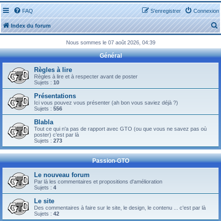
FAQ
S’enregistrer
Connexion
Index du forum
Nous sommes le 07 août 2026, 04:39
Général
Règles à lire
Règles à lire et à respecter avant de poster
Sujets :
10
r
Présentations
Ici vous pouvez vous présenter (ah bon vous saviez déjà ?)
Sujets :
556
Blabla
Tout ce qui n'a pas de rapport avec GTO (ou que vous ne savez pas où
r
poster) c'est par là
Sujets :
273
Passion-GTO
Le nouveau forum
Par là les commentaires et propositions d'amélioration
Sujets :
4
Le site
Des commentaires à faire sur le site, le design, le contenu ... c'est par là
Sujets :
42