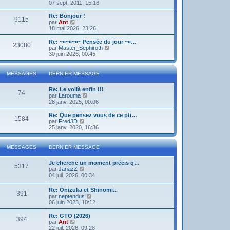
o
07 sept. 2011, 15:16
i
r
Re: Bonjour !
9115
l
V
par
Ant
e
o
18 mai 2026, 23:26
d
i
e
r
Re: ~¤~¤~¤~ Pensée du jour ~¤…
23080
r
l
V
par
Master_Sephiroth
n
e
o
30 juin 2026, 00:45
i
d
i
e
e
r
r
r
l
MESSAGES
DERNIER MESSAGE
m
n
e
e
i
d
s
Re: Le voilà enfin !!!
e
e
74
s
V
par
Larouma
r
r
a
o
28 janv. 2025, 00:06
m
n
g
i
e
i
e
r
s
Re: Que pensez vous de ce pti…
e
1584
l
s
V
par
FredJD
r
e
a
o
25 janv. 2020, 16:36
m
d
g
i
e
e
e
r
s
r
l
s
MESSAGES
DERNIER MESSAGE
n
e
a
i
d
g
Je cherche un moment précis q…
e
e
e
5317
V
par
JanazZ
r
r
o
04 juil. 2026, 00:34
m
n
i
e
i
r
s
e
Re: Onizuka et Shinomi...
391
l
s
r
V
par
neptendus
e
a
m
o
06 juin 2023, 10:12
d
g
e
i
e
e
s
r
Re: GTO (2026)
r
394
s
l
V
par
Ant
n
a
e
o
22 juil. 2026, 09:28
i