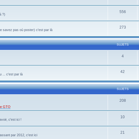
556
à ?)
273
 savez pas où poster) c'est par là
SUJETS
4
42
... c'est par là
SUJETS
208
 de GTO
10
oir, c'est ici !
21
ssant par 2012, c'est ici