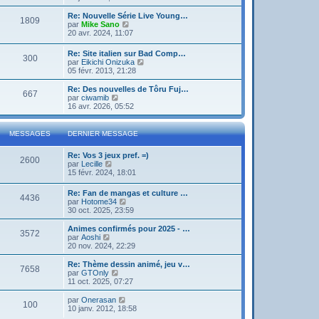
g
d
i
e
e
e
r
Re: Nouvelle Série Live Young…
r
1809
r
l
V
par
Mike Sano
m
n
e
o
20 avr. 2024, 11:07
e
i
d
i
s
e
e
r
s
Re: Site italien sur Bad Comp…
r
r
300
l
a
V
par
Eikichi Onizuka
m
n
e
g
o
05 févr. 2013, 21:28
e
i
d
e
i
s
e
e
r
Re: Des nouvelles de Tôru Fuj…
s
r
r
667
l
V
par
ciwamib
a
m
n
e
o
16 avr. 2026, 05:52
g
e
i
d
i
e
s
e
e
r
s
r
r
l
a
MESSAGES
DERNIER MESSAGE
m
n
e
g
e
i
d
e
s
Re: Vos 3 jeux pref. =)
e
e
2600
s
V
par
Lecille
r
r
a
o
15 févr. 2024, 18:01
m
n
g
i
e
i
e
r
s
e
Re: Fan de mangas et culture …
4436
l
s
r
V
par
Hotome34
e
a
m
o
30 oct. 2025, 23:59
d
g
e
i
e
e
s
r
Animes confirmés pour 2025 - …
r
3572
s
l
V
par
Aoshi
n
a
e
o
20 nov. 2024, 22:29
i
g
d
i
e
e
e
r
Re: Thème dessin animé, jeu v…
r
7658
r
l
V
par
GTOnly
m
n
e
o
11 oct. 2025, 07:27
e
i
d
i
s
e
e
r
V
par
Onerasan
s
r
100
r
l
o
10 janv. 2012, 18:58
a
m
n
e
i
g