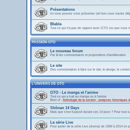
Présentations
Ici vous pouvez vous présenter (ah bon vous saviez déj
Blabla
Tout ce qui n'a pas de rapport avec GTO (ou que vous ne
PASSION-GTO
Le nouveau forum
Par là les commentaires et propositions d'amélioration
Le site
Des commentaires à faire sur le site, le design, le contenu 
L'UNIVERS DE GTO
GTO - Le manga et l'anime
Tout ce qui a trait au manga ou à l'anime
Best of :
Anthologie de la section : analyses historiques
Shônan 14 Days
Mais que s'est-il passé durant ces 14 jours ? Pour tout sav
La série Live
Pour parler de la série Live (drama) de 1999 à 2014 en pa