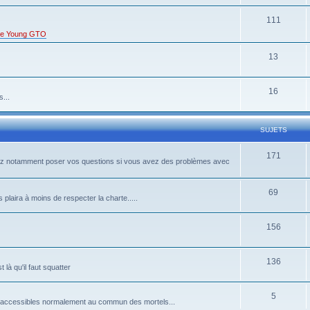
111
s de Young GTO
13
16
...
SUJETS
171
rrez notamment poser vos questions si vous avez des problèmes avec
69
 plaira à moins de respecter la charte.....
156
136
là qu'il faut squatter
5
pas accessibles normalement au commun des mortels...