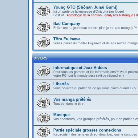
Young GTO (Shônan Junaï Gumi)
Ici on parle de la jeunesse d'Onizuka (au lycée)
Best of :
Anthologie de la section : analyses historique
Bad Company
Et là c'est sa jeunesse encore plus jeune (au collège) ^^
Tôru Fujisawa
Venez parler du maître Fujisawa et de ses autres mangas
DIVERS
Informatique et Jeux Vidéos
Pour tous les gamers et les informaticiens^^ Vous pou
votre PC tout le monde sera ravi de répondre :)
Libertés
Vous pourrez ici parler de ce qui vous plaira quand il vous
Vos manga préférés
Tout est dans le titre
Musique
Vos chanteurs, vos groupes préférés, pour en parler c'est 
Partie spéciale grosses connexions
Ici circulent des liens en direct download qui ne sont 