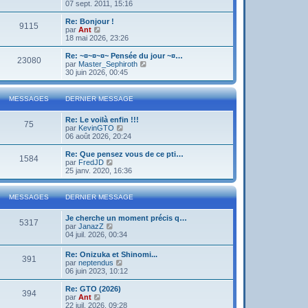
o
07 sept. 2011, 15:16
i
r
Re: Bonjour !
9115
l
V
par
Ant
e
o
18 mai 2026, 23:26
d
i
e
r
Re: ~¤~¤~¤~ Pensée du jour ~¤…
23080
r
l
V
par
Master_Sephiroth
n
e
o
30 juin 2026, 00:45
i
d
i
e
e
r
r
r
l
MESSAGES
DERNIER MESSAGE
m
n
e
e
i
d
s
Re: Le voilà enfin !!!
e
e
75
s
V
par
KevinGTO
r
r
a
o
06 août 2026, 20:24
m
n
g
i
e
i
e
r
s
Re: Que pensez vous de ce pti…
e
1584
l
s
V
par
FredJD
r
e
a
o
25 janv. 2020, 16:36
m
d
g
i
e
e
e
r
s
r
l
s
MESSAGES
DERNIER MESSAGE
n
e
a
i
d
g
Je cherche un moment précis q…
e
e
e
5317
V
par
JanazZ
r
r
o
04 juil. 2026, 00:34
m
n
i
e
i
r
s
e
Re: Onizuka et Shinomi...
391
l
s
r
V
par
neptendus
e
a
m
o
06 juin 2023, 10:12
d
g
e
i
e
e
s
r
Re: GTO (2026)
r
394
s
l
V
par
Ant
n
a
e
o
22 juil. 2026, 09:28
i