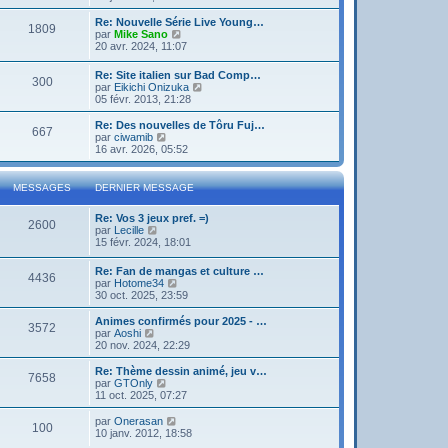
g
d
i
e
e
e
r
Re: Nouvelle Série Live Young…
r
1809
r
l
V
par
Mike Sano
m
n
e
o
20 avr. 2024, 11:07
e
i
d
i
s
e
e
r
s
Re: Site italien sur Bad Comp…
r
r
300
l
a
V
par
Eikichi Onizuka
m
n
e
g
o
05 févr. 2013, 21:28
e
i
d
e
i
s
e
e
r
Re: Des nouvelles de Tôru Fuj…
s
r
r
667
l
V
par
ciwamib
a
m
n
e
o
16 avr. 2026, 05:52
g
e
i
d
i
e
s
e
e
r
s
r
r
l
a
MESSAGES
DERNIER MESSAGE
m
n
e
g
e
i
d
e
s
Re: Vos 3 jeux pref. =)
e
e
2600
s
V
par
Lecille
r
r
a
o
15 févr. 2024, 18:01
m
n
g
i
e
i
e
r
s
e
Re: Fan de mangas et culture …
4436
l
s
r
V
par
Hotome34
e
a
m
o
30 oct. 2025, 23:59
d
g
e
i
e
e
s
r
Animes confirmés pour 2025 - …
r
3572
s
l
V
par
Aoshi
n
a
e
o
20 nov. 2024, 22:29
i
g
d
i
e
e
e
r
Re: Thème dessin animé, jeu v…
r
7658
r
l
V
par
GTOnly
m
n
e
o
11 oct. 2025, 07:27
e
i
d
i
s
e
e
r
V
par
Onerasan
s
r
100
r
l
o
10 janv. 2012, 18:58
a
m
n
e
i
g