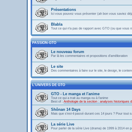
Présentations
Ici vous pouvez vous présenter (ah bon vous saviez déj
Blabla
Tout ce qui n'a pas de rapport avec GTO (ou que vous ne
PASSION-GTO
Le nouveau forum
Par là les commentaires et propositions d'amélioration
Le site
Des commentaires à faire sur le site, le design, le contenu 
L'UNIVERS DE GTO
GTO - Le manga et l'anime
Tout ce qui a trait au manga ou à l'anime
Best of :
Anthologie de la section : analyses historiques
Shônan 14 Days
Mais que s'est-il passé durant ces 14 jours ? Pour tout sav
La série Live
Pour parler de la série Live (drama) de 1999 à 2014 en pa