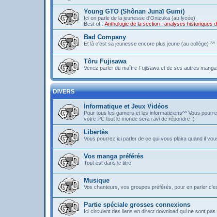
Young GTO (Shônan Junaï Gumi)
Ici on parle de la jeunesse d'Onizuka (au lycée)
Best of :
Anthologie de la section : analyses historique
Bad Company
Et là c'est sa jeunesse encore plus jeune (au collège) ^^
Tôru Fujisawa
Venez parler du maître Fujisawa et de ses autres mangas
DIVERS
Informatique et Jeux Vidéos
Pour tous les gamers et les informaticiens^^ Vous pou
votre PC tout le monde sera ravi de répondre :)
Libertés
Vous pourrez ici parler de ce qui vous plaira quand il vous
Vos manga préférés
Tout est dans le titre
Musique
Vos chanteurs, vos groupes préférés, pour en parler c'est 
Partie spéciale grosses connexions
Ici circulent des liens en direct download qui ne sont 