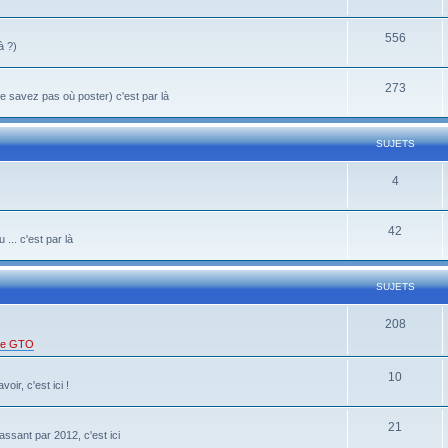
556
à ?)
273
 savez pas où poster) c'est par là
SUJETS
4
42
... c'est par là
SUJETS
208
 de GTO
10
oir, c'est ici !
21
ssant par 2012, c'est ici