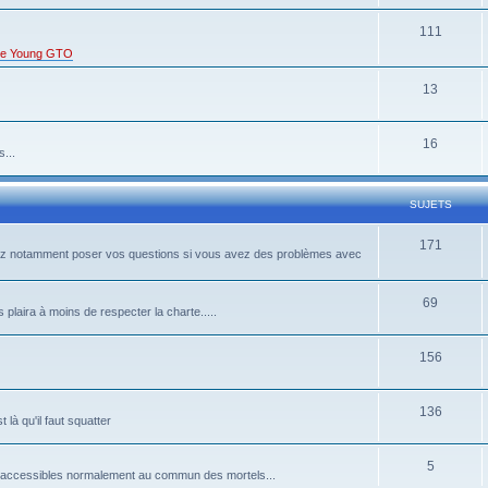
111
s de Young GTO
13
16
...
SUJETS
171
rrez notamment poser vos questions si vous avez des problèmes avec
69
 plaira à moins de respecter la charte.....
156
136
là qu'il faut squatter
5
pas accessibles normalement au commun des mortels...