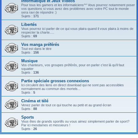
Informatique et Jeux Vidéos
Pour tous les gamers et les informaticiens^^ Vous pourrez notamment poser
vos questions si vous avez des problèmes avec votre PC tout le monde
sera ravi de répondre :)
Sujets :
171
Libertés
Vous pourrez ici parler de ce qui vous plaira quand il vous plaira à moins de
respecter la charte.....
Sujets :
69
Vos manga préférés
Tout est dans le titre
Sujets :
156
Musique
Vos chanteurs, vos groupes préférés, pour en parler c'est là qu'il faut
squatter
Sujets :
136
Partie spéciale grosses connexions
Ici circulent des liens en direct download qui ne sont pas accessibles
normalement au commun des mortels...
Sujets :
5
Cinéma et télé
Venez parler de tout ce qui touche au petit et au grand écran
Sujets :
88
Sports
Vous êtes de grands sportifs ou vous aimez simplement parler de sport?
Par ici mesdames et messieurs !
Sujets :
26