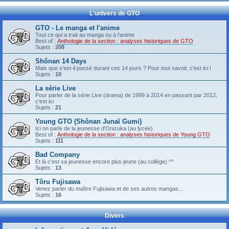
L'univers de GTO
GTO - Le manga et l'anime
Tout ce qui a trait au manga ou à l'anime
Best of :
Anthologie de la section : analyses historiques de GTO
Sujets :
208
Shônan 14 Days
Mais que s'est-il passé durant ces 14 jours ? Pour tout savoir, c'est ici !
Sujets :
10
La série Live
Pour parler de la série Live (drama) de 1999 à 2014 en passant par 2012,
c'est ici
Sujets :
21
Young GTO (Shônan Junaï Gumi)
Ici on parle de la jeunesse d'Onizuka (au lycée)
Best of :
Anthologie de la section : analyses historiques de Young GTO
Sujets :
111
Bad Company
Et là c'est sa jeunesse encore plus jeune (au collège) ^^
Sujets :
13
Tôru Fujisawa
Venez parler du maître Fujisawa et de ses autres mangas...
Sujets :
16
Divers