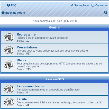
FAQ
S’enregistrer
Connexion
Index du forum
Nous sommes le 08 août 2026, 20:28
Général
Règles à lire
Règles à lire et à respecter avant de poster
Sujets :
10
r
Présentations
Ici vous pouvez vous présenter (ah bon vous saviez déjà ?)
Sujets :
557
Blabla
Tout ce qui n'a pas de rapport avec GTO (ou que vous ne savez pas où
r
poster) c'est par là
Sujets :
273
Passion-GTO
Le nouveau forum
Par là les commentaires et propositions d'amélioration
Sujets :
4
Le site
Des commentaires à faire sur le site, le design, le contenu ... c'est par là
Sujets :
42