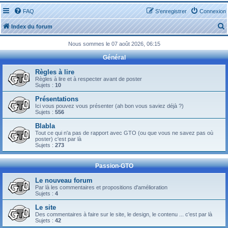
FAQ
S’enregistrer
Connexion
Index du forum
Nous sommes le 07 août 2026, 06:15
Général
Règles à lire
Règles à lire et à respecter avant de poster
Sujets :
10
r
Présentations
Ici vous pouvez vous présenter (ah bon vous saviez déjà ?)
Sujets :
556
Blabla
Tout ce qui n'a pas de rapport avec GTO (ou que vous ne savez pas où
r
poster) c'est par là
Sujets :
273
Passion-GTO
Le nouveau forum
Par là les commentaires et propositions d'amélioration
Sujets :
4
Le site
Des commentaires à faire sur le site, le design, le contenu ... c'est par là
Sujets :
42