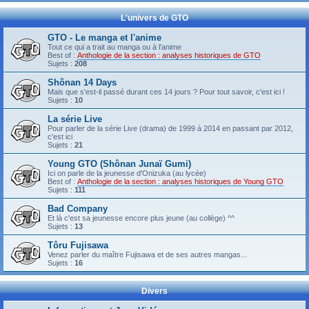
L'univers de GTO
GTO - Le manga et l'anime
Tout ce qui a trait au manga ou à l'anime
Best of :
Anthologie de la section : analyses historiques de GTO
Sujets :
208
Shônan 14 Days
Mais que s'est-il passé durant ces 14 jours ? Pour tout savoir, c'est ici !
Sujets :
10
La série Live
Pour parler de la série Live (drama) de 1999 à 2014 en passant par 2012,
c'est ici
Sujets :
21
Young GTO (Shônan Junaï Gumi)
Ici on parle de la jeunesse d'Onizuka (au lycée)
Best of :
Anthologie de la section : analyses historiques de Young GTO
Sujets :
111
Bad Company
Et là c'est sa jeunesse encore plus jeune (au collège) ^^
Sujets :
13
Tôru Fujisawa
Venez parler du maître Fujisawa et de ses autres mangas...
Sujets :
16
Divers