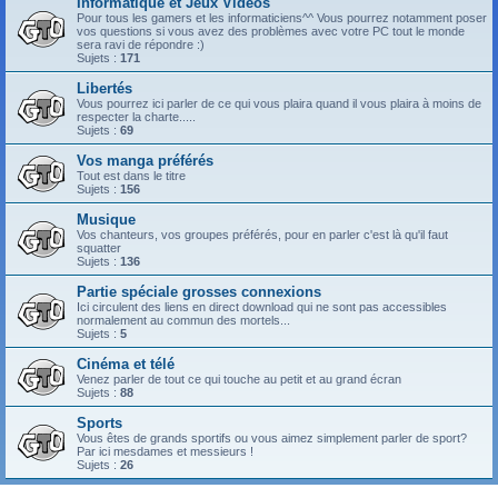
Informatique et Jeux Vidéos
Pour tous les gamers et les informaticiens^^ Vous pourrez notamment poser
vos questions si vous avez des problèmes avec votre PC tout le monde
sera ravi de répondre :)
Sujets :
171
Libertés
Vous pourrez ici parler de ce qui vous plaira quand il vous plaira à moins de
respecter la charte.....
Sujets :
69
Vos manga préférés
Tout est dans le titre
Sujets :
156
Musique
Vos chanteurs, vos groupes préférés, pour en parler c'est là qu'il faut
squatter
Sujets :
136
Partie spéciale grosses connexions
Ici circulent des liens en direct download qui ne sont pas accessibles
normalement au commun des mortels...
Sujets :
5
Cinéma et télé
Venez parler de tout ce qui touche au petit et au grand écran
Sujets :
88
Sports
Vous êtes de grands sportifs ou vous aimez simplement parler de sport?
Par ici mesdames et messieurs !
Sujets :
26