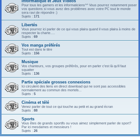
Informatique et Jeux Vidéos
Pour tous les gamers et les informaticiens^^ Vous pourrez notamment poser
vos questions si vous avez des problèmes avec votre PC tout le monde
sera ravi de répondre :)
Sujets :
171
Libertés
Vous pourrez ici parler de ce qui vous plaira quand il vous plaira à moins de
respecter la charte.....
Sujets :
69
Vos manga préférés
Tout est dans le titre
Sujets :
156
Musique
Vos chanteurs, vos groupes préférés, pour en parler c'est là qu'il faut
squatter
Sujets :
136
Partie spéciale grosses connexions
Ici circulent des liens en direct download qui ne sont pas accessibles
normalement au commun des mortels...
Sujets :
5
Cinéma et télé
Venez parler de tout ce qui touche au petit et au grand écran
Sujets :
88
Sports
Vous êtes de grands sportifs ou vous aimez simplement parler de sport?
Par ici mesdames et messieurs !
Sujets :
26