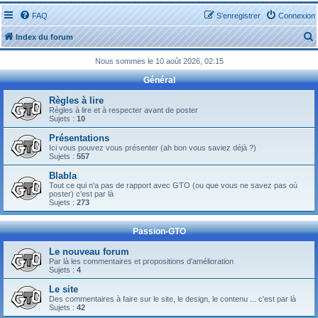
FAQ
S’enregistrer
Connexion
Index du forum
Nous sommes le 10 août 2026, 02:15
Général
Règles à lire
Règles à lire et à respecter avant de poster
Sujets :
10
r
Présentations
Ici vous pouvez vous présenter (ah bon vous saviez déjà ?)
Sujets :
557
Blabla
Tout ce qui n'a pas de rapport avec GTO (ou que vous ne savez pas où
r
poster) c'est par là
Sujets :
273
Passion-GTO
Le nouveau forum
Par là les commentaires et propositions d'amélioration
Sujets :
4
Le site
Des commentaires à faire sur le site, le design, le contenu ... c'est par là
Sujets :
42