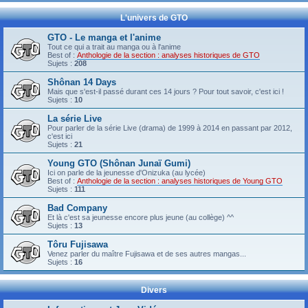
L'univers de GTO
GTO - Le manga et l'anime
Tout ce qui a trait au manga ou à l'anime
Best of :
Anthologie de la section : analyses historiques de GTO
Sujets :
208
Shônan 14 Days
Mais que s'est-il passé durant ces 14 jours ? Pour tout savoir, c'est ici !
Sujets :
10
La série Live
Pour parler de la série Live (drama) de 1999 à 2014 en passant par 2012,
c'est ici
Sujets :
21
Young GTO (Shônan Junaï Gumi)
Ici on parle de la jeunesse d'Onizuka (au lycée)
Best of :
Anthologie de la section : analyses historiques de Young GTO
Sujets :
111
Bad Company
Et là c'est sa jeunesse encore plus jeune (au collège) ^^
Sujets :
13
Tôru Fujisawa
Venez parler du maître Fujisawa et de ses autres mangas...
Sujets :
16
Divers