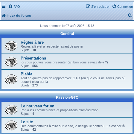
FAQ
S’enregistrer
Connexion
Index du forum
Nous sommes le 07 août 2026, 15:13
Général
Règles à lire
Règles à lire et à respecter avant de poster
Sujets :
10
r
Présentations
Ici vous pouvez vous présenter (ah bon vous saviez déjà ?)
Sujets :
556
Blabla
Tout ce qui n'a pas de rapport avec GTO (ou que vous ne savez pas où
r
poster) c'est par là
Sujets :
273
Passion-GTO
Le nouveau forum
Par là les commentaires et propositions d'amélioration
Sujets :
4
Le site
Des commentaires à faire sur le site, le design, le contenu ... c'est par là
Sujets :
42