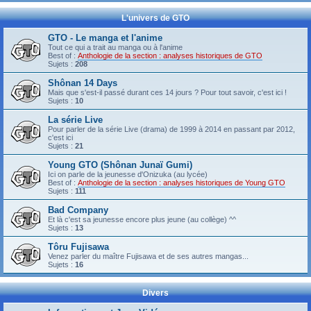
L'univers de GTO
GTO - Le manga et l'anime
Tout ce qui a trait au manga ou à l'anime
Best of :
Anthologie de la section : analyses historiques de GTO
Sujets :
208
Shônan 14 Days
Mais que s'est-il passé durant ces 14 jours ? Pour tout savoir, c'est ici !
Sujets :
10
La série Live
Pour parler de la série Live (drama) de 1999 à 2014 en passant par 2012,
c'est ici
Sujets :
21
Young GTO (Shônan Junaï Gumi)
Ici on parle de la jeunesse d'Onizuka (au lycée)
Best of :
Anthologie de la section : analyses historiques de Young GTO
Sujets :
111
Bad Company
Et là c'est sa jeunesse encore plus jeune (au collège) ^^
Sujets :
13
Tôru Fujisawa
Venez parler du maître Fujisawa et de ses autres mangas...
Sujets :
16
Divers