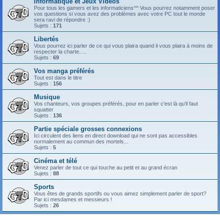
Informatique et Jeux Vidéos
Pour tous les gamers et les informaticiens^^ Vous pourrez notamment poser
vos questions si vous avez des problèmes avec votre PC tout le monde
sera ravi de répondre :)
Sujets :
171
Libertés
Vous pourrez ici parler de ce qui vous plaira quand il vous plaira à moins de
respecter la charte.....
Sujets :
69
Vos manga préférés
Tout est dans le titre
Sujets :
156
Musique
Vos chanteurs, vos groupes préférés, pour en parler c'est là qu'il faut
squatter
Sujets :
136
Partie spéciale grosses connexions
Ici circulent des liens en direct download qui ne sont pas accessibles
normalement au commun des mortels...
Sujets :
5
Cinéma et télé
Venez parler de tout ce qui touche au petit et au grand écran
Sujets :
88
Sports
Vous êtes de grands sportifs ou vous aimez simplement parler de sport?
Par ici mesdames et messieurs !
Sujets :
26