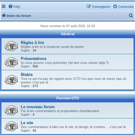
FAQ
S’enregistrer
Connexion
Index du forum
Nous sommes le 07 août 2026, 16:29
Général
Règles à lire
Règles à lire et à respecter avant de poster
Sujets :
10
r
Présentations
Ici vous pouvez vous présenter (ah bon vous saviez déjà ?)
Sujets :
556
Blabla
Tout ce qui n'a pas de rapport avec GTO (ou que vous ne savez pas où
r
poster) c'est par là
Sujets :
273
Passion-GTO
Le nouveau forum
Par là les commentaires et propositions d'amélioration
Sujets :
4
Le site
Des commentaires à faire sur le site, le design, le contenu ... c'est par là
Sujets :
42