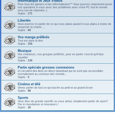
Informatique et Jeux Vidéos
Pour tous les gamers et les informaticiens^^ Vous pourrez notamment poser
vos questions si vous avez des problèmes avec votre PC tout le monde
sera ravi de répondre :)
Sujets :
171
Libertés
Vous pourrez ici parler de ce qui vous plaira quand il vous plaira à moins de
respecter la charte.....
Sujets :
69
Vos manga préférés
Tout est dans le titre
Sujets :
156
Musique
Vos chanteurs, vos groupes préférés, pour en parler c'est là qu'il faut
squatter
Sujets :
136
Partie spéciale grosses connexions
Ici circulent des liens en direct download qui ne sont pas accessibles
normalement au commun des mortels...
Sujets :
5
Cinéma et télé
Venez parler de tout ce qui touche au petit et au grand écran
Sujets :
88
Sports
Vous êtes de grands sportifs ou vous aimez simplement parler de sport?
Par ici mesdames et messieurs !
Sujets :
26