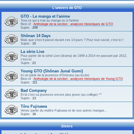
L'univers de GTO
GTO - Le manga et l'anime
Tout ce qui a trait au manga ou à l'anime
Best of :
Anthologie de la section : analyses historiques de GTO
Sujets :
208
Shônan 14 Days
Mais que s'est-il passé durant ces 14 jours ? Pour tout savoir, c'est ici !
Sujets :
10
La série Live
Pour parler de la série Live (drama) de 1999 à 2014 en passant par 2012,
c'est ici
Sujets :
21
Young GTO (Shônan Junaï Gumi)
Ici on parle de la jeunesse d'Onizuka (au lycée)
Best of :
Anthologie de la section : analyses historiques de Young GTO
Sujets :
111
Bad Company
Et là c'est sa jeunesse encore plus jeune (au collège) ^^
Sujets :
13
Tôru Fujisawa
Venez parler du maître Fujisawa et de ses autres mangas...
Sujets :
16
Divers