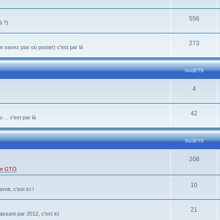
556
à ?)
273
 savez pas où poster) c'est par là
SUJETS
4
42
... c'est par là
SUJETS
208
 de GTO
10
oir, c'est ici !
21
ssant par 2012, c'est ici