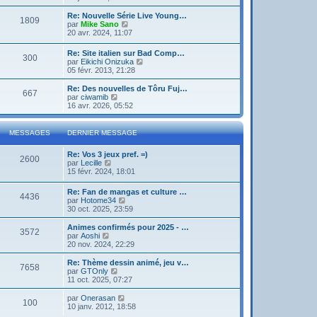
g
d
i
e
e
e
r
Re: Nouvelle Série Live Young…
r
1809
r
l
V
par
Mike Sano
m
n
e
o
20 avr. 2024, 11:07
e
i
d
i
s
e
e
r
s
Re: Site italien sur Bad Comp…
r
r
300
l
a
V
par
Eikichi Onizuka
m
n
e
g
o
05 févr. 2013, 21:28
e
i
d
e
i
s
e
e
r
Re: Des nouvelles de Tôru Fuj…
s
r
r
667
l
V
par
ciwamib
a
m
n
e
o
16 avr. 2026, 05:52
g
e
i
d
i
e
s
e
e
r
s
r
r
l
a
MESSAGES
DERNIER MESSAGE
m
n
e
g
e
i
d
e
s
Re: Vos 3 jeux pref. =)
e
e
2600
s
V
par
Lecille
r
r
a
o
15 févr. 2024, 18:01
m
n
g
i
e
i
e
r
s
e
Re: Fan de mangas et culture …
4436
l
s
r
V
par
Hotome34
e
a
m
o
30 oct. 2025, 23:59
d
g
e
i
e
e
s
r
Animes confirmés pour 2025 - …
r
3572
s
l
V
par
Aoshi
n
a
e
o
20 nov. 2024, 22:29
i
g
d
i
e
e
e
r
Re: Thème dessin animé, jeu v…
r
7658
r
l
V
par
GTOnly
m
n
e
o
11 oct. 2025, 07:27
e
i
d
i
s
e
e
r
V
par
Onerasan
s
r
100
r
l
o
10 janv. 2012, 18:58
a
m
n
e
i
g