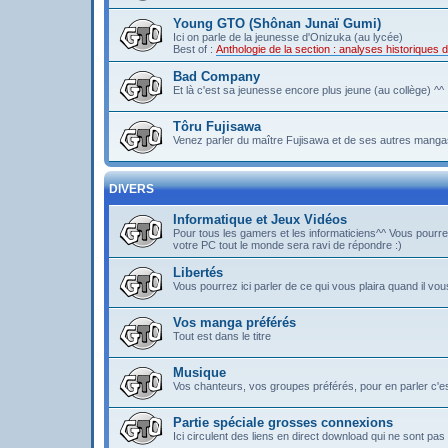
Young GTO (Shônan Junaï Gumi)
Ici on parle de la jeunesse d'Onizuka (au lycée)
Best of :
Anthologie de la section : analyses historique
Bad Company
Et là c'est sa jeunesse encore plus jeune (au collège) ^^
Tôru Fujisawa
Venez parler du maître Fujisawa et de ses autres mangas
DIVERS
Informatique et Jeux Vidéos
Pour tous les gamers et les informaticiens^^ Vous pou
votre PC tout le monde sera ravi de répondre :)
Libertés
Vous pourrez ici parler de ce qui vous plaira quand il vous
Vos manga préférés
Tout est dans le titre
Musique
Vos chanteurs, vos groupes préférés, pour en parler c'est 
Partie spéciale grosses connexions
Ici circulent des liens en direct download qui ne sont 