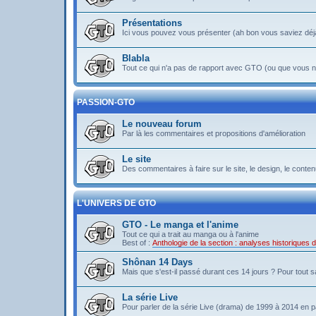
Présentations
Ici vous pouvez vous présenter (ah bon vous saviez déj
Blabla
Tout ce qui n'a pas de rapport avec GTO (ou que vous ne
PASSION-GTO
Le nouveau forum
Par là les commentaires et propositions d'amélioration
Le site
Des commentaires à faire sur le site, le design, le contenu 
L'UNIVERS DE GTO
GTO - Le manga et l'anime
Tout ce qui a trait au manga ou à l'anime
Best of :
Anthologie de la section : analyses historiques
Shônan 14 Days
Mais que s'est-il passé durant ces 14 jours ? Pour tout sav
La série Live
Pour parler de la série Live (drama) de 1999 à 2014 en pa