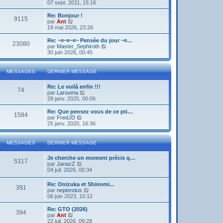
o
07 sept. 2011, 15:16
i
r
Re: Bonjour !
9115
l
V
par
Ant
e
o
18 mai 2026, 23:26
d
i
e
r
Re: ~¤~¤~¤~ Pensée du jour ~¤…
23080
r
l
V
par
Master_Sephiroth
n
e
o
30 juin 2026, 00:45
i
d
i
e
e
r
r
r
l
MESSAGES
DERNIER MESSAGE
m
n
e
e
i
d
s
Re: Le voilà enfin !!!
e
e
74
s
V
par
Larouma
r
r
a
o
28 janv. 2025, 00:06
m
n
g
i
e
i
e
r
s
Re: Que pensez vous de ce pti…
e
1584
l
s
V
par
FredJD
r
e
a
o
25 janv. 2020, 16:36
m
d
g
i
e
e
e
r
s
r
l
s
MESSAGES
DERNIER MESSAGE
n
e
a
i
d
g
Je cherche un moment précis q…
e
e
e
5317
V
par
JanazZ
r
r
o
04 juil. 2026, 00:34
m
n
i
e
i
r
s
e
Re: Onizuka et Shinomi...
391
l
s
r
V
par
neptendus
e
a
m
o
06 juin 2023, 10:12
d
g
e
i
e
e
s
r
Re: GTO (2026)
r
394
s
l
V
par
Ant
n
a
e
o
22 juil. 2026, 09:28
i