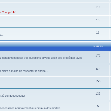
111
s de Young GTO
13
16
...
SUJETS
171
rrez notamment poser vos questions si vous avez des problèmes avec
69
 plaira à moins de respecter la charte.....
156
136
là qu'il faut squatter
5
pas accessibles normalement au commun des mortels...