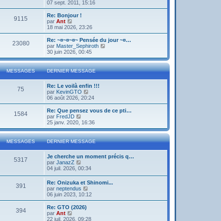
o
07 sept. 2011, 15:16
i
r
Re: Bonjour !
9115
l
V
par
Ant
e
o
18 mai 2026, 23:26
d
i
e
r
Re: ~¤~¤~¤~ Pensée du jour ~¤…
23080
r
l
V
par
Master_Sephiroth
n
e
o
30 juin 2026, 00:45
i
d
i
e
e
r
r
r
l
MESSAGES
DERNIER MESSAGE
m
n
e
e
i
d
s
Re: Le voilà enfin !!!
e
e
75
s
V
par
KevinGTO
r
r
a
o
06 août 2026, 20:24
m
n
g
i
e
i
e
r
s
Re: Que pensez vous de ce pti…
e
1584
l
s
V
par
FredJD
r
e
a
o
25 janv. 2020, 16:36
m
d
g
i
e
e
e
r
s
r
l
s
MESSAGES
DERNIER MESSAGE
n
e
a
i
d
g
Je cherche un moment précis q…
e
e
e
5317
V
par
JanazZ
r
r
o
04 juil. 2026, 00:34
m
n
i
e
i
r
s
e
Re: Onizuka et Shinomi...
391
l
s
r
V
par
neptendus
e
a
m
o
06 juin 2023, 10:12
d
g
e
i
e
e
s
r
Re: GTO (2026)
r
394
s
l
V
par
Ant
n
a
e
o
22 juil. 2026, 09:28
i