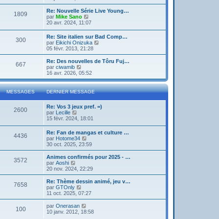
g
d
i
e
e
e
r
Re: Nouvelle Série Live Young…
r
1809
r
l
V
par
Mike Sano
m
n
e
o
20 avr. 2024, 11:07
e
i
d
i
s
e
e
r
s
Re: Site italien sur Bad Comp…
r
r
300
l
a
V
par
Eikichi Onizuka
m
n
e
g
o
05 févr. 2013, 21:28
e
i
d
e
i
s
e
e
r
Re: Des nouvelles de Tôru Fuj…
s
r
r
667
l
V
par
ciwamib
a
m
n
e
o
16 avr. 2026, 05:52
g
e
i
d
i
e
s
e
e
r
s
r
r
l
a
MESSAGES
DERNIER MESSAGE
m
n
e
g
e
i
d
e
s
Re: Vos 3 jeux pref. =)
e
e
2600
s
V
par
Lecille
r
r
a
o
15 févr. 2024, 18:01
m
n
g
i
e
i
e
r
s
e
Re: Fan de mangas et culture …
4436
l
s
r
V
par
Hotome34
e
a
m
o
30 oct. 2025, 23:59
d
g
e
i
e
e
s
r
Animes confirmés pour 2025 - …
r
3572
s
l
V
par
Aoshi
n
a
e
o
20 nov. 2024, 22:29
i
g
d
i
e
e
e
r
Re: Thème dessin animé, jeu v…
r
7658
r
l
V
par
GTOnly
m
n
e
o
11 oct. 2025, 07:27
e
i
d
i
s
e
e
r
V
par
Onerasan
s
r
100
r
l
o
10 janv. 2012, 18:58
a
m
n
e
i
g