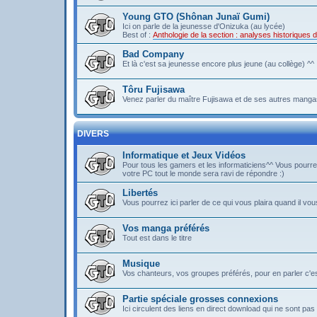
Young GTO (Shônan Junaï Gumi)
Ici on parle de la jeunesse d'Onizuka (au lycée)
Best of :
Anthologie de la section : analyses historique
Bad Company
Et là c'est sa jeunesse encore plus jeune (au collège) ^^
Tôru Fujisawa
Venez parler du maître Fujisawa et de ses autres mangas
DIVERS
Informatique et Jeux Vidéos
Pour tous les gamers et les informaticiens^^ Vous pou
votre PC tout le monde sera ravi de répondre :)
Libertés
Vous pourrez ici parler de ce qui vous plaira quand il vous
Vos manga préférés
Tout est dans le titre
Musique
Vos chanteurs, vos groupes préférés, pour en parler c'est 
Partie spéciale grosses connexions
Ici circulent des liens en direct download qui ne sont 