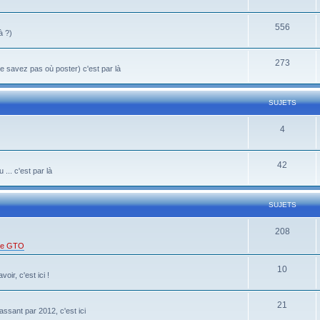
556
à ?)
273
 savez pas où poster) c'est par là
SUJETS
4
42
... c'est par là
SUJETS
208
 de GTO
10
oir, c'est ici !
21
ssant par 2012, c'est ici