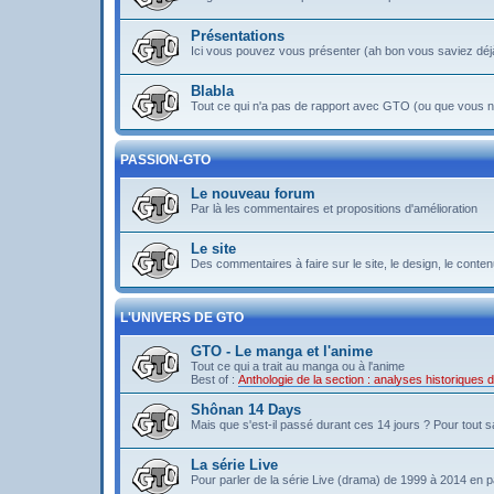
Présentations
Ici vous pouvez vous présenter (ah bon vous saviez déj
Blabla
Tout ce qui n'a pas de rapport avec GTO (ou que vous ne
PASSION-GTO
Le nouveau forum
Par là les commentaires et propositions d'amélioration
Le site
Des commentaires à faire sur le site, le design, le contenu 
L'UNIVERS DE GTO
GTO - Le manga et l'anime
Tout ce qui a trait au manga ou à l'anime
Best of :
Anthologie de la section : analyses historiques
Shônan 14 Days
Mais que s'est-il passé durant ces 14 jours ? Pour tout sav
La série Live
Pour parler de la série Live (drama) de 1999 à 2014 en pa