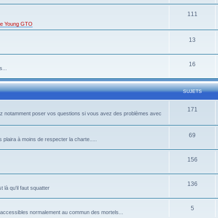
111
s de Young GTO
13
16
...
SUJETS
171
rrez notamment poser vos questions si vous avez des problèmes avec
69
 plaira à moins de respecter la charte.....
156
136
là qu'il faut squatter
5
pas accessibles normalement au commun des mortels...