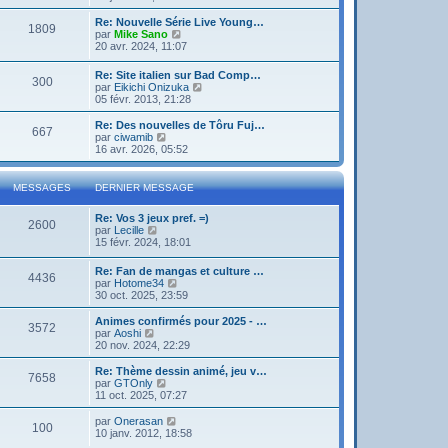
g
d
i
e
e
e
r
Re: Nouvelle Série Live Young…
r
1809
r
l
V
par
Mike Sano
m
n
e
o
20 avr. 2024, 11:07
e
i
d
i
s
e
e
r
s
Re: Site italien sur Bad Comp…
r
r
300
l
a
V
par
Eikichi Onizuka
m
n
e
g
o
05 févr. 2013, 21:28
e
i
d
e
i
s
e
e
r
Re: Des nouvelles de Tôru Fuj…
s
r
r
667
l
V
par
ciwamib
a
m
n
e
o
16 avr. 2026, 05:52
g
e
i
d
i
e
s
e
e
r
s
r
r
l
a
MESSAGES
DERNIER MESSAGE
m
n
e
g
e
i
d
e
s
Re: Vos 3 jeux pref. =)
e
e
2600
s
V
par
Lecille
r
r
a
o
15 févr. 2024, 18:01
m
n
g
i
e
i
e
r
s
e
Re: Fan de mangas et culture …
4436
l
s
r
V
par
Hotome34
e
a
m
o
30 oct. 2025, 23:59
d
g
e
i
e
e
s
r
Animes confirmés pour 2025 - …
r
3572
s
l
V
par
Aoshi
n
a
e
o
20 nov. 2024, 22:29
i
g
d
i
e
e
e
r
Re: Thème dessin animé, jeu v…
r
7658
r
l
V
par
GTOnly
m
n
e
o
11 oct. 2025, 07:27
e
i
d
i
s
e
e
r
V
par
Onerasan
s
r
100
r
l
o
10 janv. 2012, 18:58
a
m
n
e
i
g