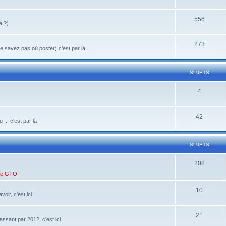
556
à ?)
273
 savez pas où poster) c'est par là
SUJETS
4
42
... c'est par là
SUJETS
208
 de GTO
10
oir, c'est ici !
21
ssant par 2012, c'est ici