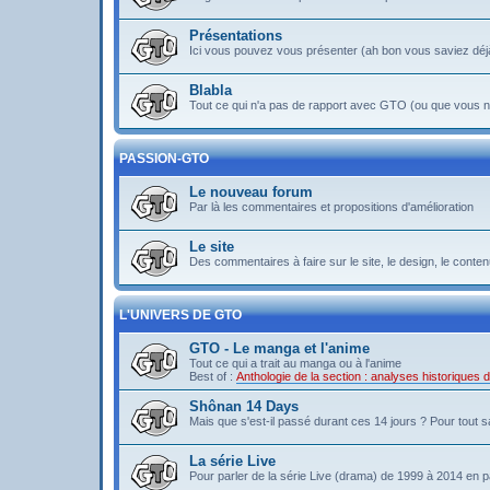
Présentations
Ici vous pouvez vous présenter (ah bon vous saviez déj
Blabla
Tout ce qui n'a pas de rapport avec GTO (ou que vous ne
PASSION-GTO
Le nouveau forum
Par là les commentaires et propositions d'amélioration
Le site
Des commentaires à faire sur le site, le design, le contenu 
L'UNIVERS DE GTO
GTO - Le manga et l'anime
Tout ce qui a trait au manga ou à l'anime
Best of :
Anthologie de la section : analyses historiques
Shônan 14 Days
Mais que s'est-il passé durant ces 14 jours ? Pour tout sav
La série Live
Pour parler de la série Live (drama) de 1999 à 2014 en pa