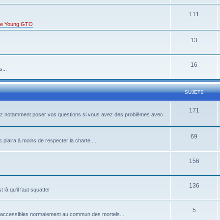
111
s de Young GTO
13
16
...
SUJETS
171
rrez notamment poser vos questions si vous avez des problèmes avec
69
 plaira à moins de respecter la charte.....
156
136
là qu'il faut squatter
5
pas accessibles normalement au commun des mortels...