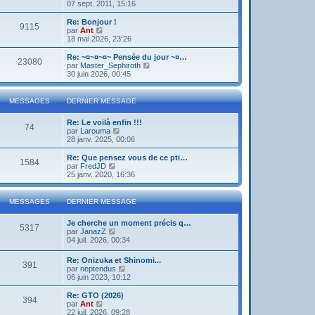
o
07 sept. 2011, 15:16
i
r
Re: Bonjour !
9115
l
V
par
Ant
e
o
18 mai 2026, 23:26
d
i
e
r
Re: ~¤~¤~¤~ Pensée du jour ~¤…
23080
r
l
V
par
Master_Sephiroth
n
e
o
30 juin 2026, 00:45
i
d
i
e
e
r
r
r
l
MESSAGES
DERNIER MESSAGE
m
n
e
e
i
d
s
Re: Le voilà enfin !!!
e
e
74
s
V
par
Larouma
r
r
a
o
28 janv. 2025, 00:06
m
n
g
i
e
i
e
r
s
Re: Que pensez vous de ce pti…
e
1584
l
s
V
par
FredJD
r
e
a
o
25 janv. 2020, 16:36
m
d
g
i
e
e
e
r
s
r
l
s
MESSAGES
DERNIER MESSAGE
n
e
a
i
d
g
Je cherche un moment précis q…
e
e
e
5317
V
par
JanazZ
r
r
o
04 juil. 2026, 00:34
m
n
i
e
i
r
s
e
Re: Onizuka et Shinomi...
391
l
s
r
V
par
neptendus
e
a
m
o
06 juin 2023, 10:12
d
g
e
i
e
e
s
r
Re: GTO (2026)
r
394
s
l
V
par
Ant
n
a
e
o
22 juil. 2026, 09:28
i