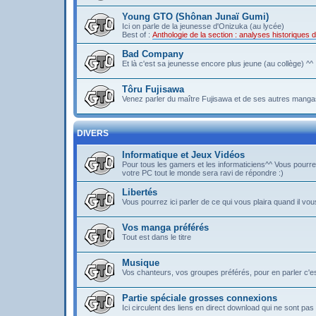
Young GTO (Shônan Junaï Gumi)
Ici on parle de la jeunesse d'Onizuka (au lycée)
Best of :
Anthologie de la section : analyses historique
Bad Company
Et là c'est sa jeunesse encore plus jeune (au collège) ^^
Tôru Fujisawa
Venez parler du maître Fujisawa et de ses autres mangas
DIVERS
Informatique et Jeux Vidéos
Pour tous les gamers et les informaticiens^^ Vous pou
votre PC tout le monde sera ravi de répondre :)
Libertés
Vous pourrez ici parler de ce qui vous plaira quand il vous
Vos manga préférés
Tout est dans le titre
Musique
Vos chanteurs, vos groupes préférés, pour en parler c'est 
Partie spéciale grosses connexions
Ici circulent des liens en direct download qui ne sont 