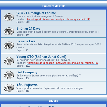
L'univers de GTO
GTO - Le manga et l'anime
Tout ce qui a trait au manga ou à l'anime
Best of :
Anthologie de la section : analyses historiques de GTO
Sujets :
208
Shônan 14 Days
Mais que s'est-il passé durant ces 14 jours ? Pour tout savoir, c'est ici !
Sujets :
10
La série Live
Pour parler de la série Live (drama) de 1999 à 2014 en passant par 2012,
c'est ici
Sujets :
21
Young GTO (Shônan Junaï Gumi)
Ici on parle de la jeunesse d'Onizuka (au lycée)
Best of :
Anthologie de la section : analyses historiques de Young GTO
Sujets :
111
Bad Company
Et là c'est sa jeunesse encore plus jeune (au collège) ^^
Sujets :
13
Tôru Fujisawa
Venez parler du maître Fujisawa et de ses autres mangas...
Sujets :
16
Divers