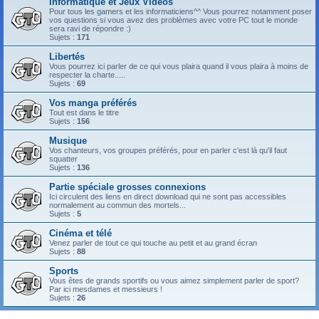
Informatique et Jeux Vidéos
Pour tous les gamers et les informaticiens^^ Vous pourrez notamment poser
vos questions si vous avez des problèmes avec votre PC tout le monde
sera ravi de répondre :)
Sujets :
171
Libertés
Vous pourrez ici parler de ce qui vous plaira quand il vous plaira à moins de
respecter la charte.....
Sujets :
69
Vos manga préférés
Tout est dans le titre
Sujets :
156
Musique
Vos chanteurs, vos groupes préférés, pour en parler c'est là qu'il faut
squatter
Sujets :
136
Partie spéciale grosses connexions
Ici circulent des liens en direct download qui ne sont pas accessibles
normalement au commun des mortels...
Sujets :
5
Cinéma et télé
Venez parler de tout ce qui touche au petit et au grand écran
Sujets :
88
Sports
Vous êtes de grands sportifs ou vous aimez simplement parler de sport?
Par ici mesdames et messieurs !
Sujets :
26