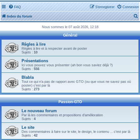
FAQ
S’enregistrer
Connexion
Index du forum
Nous sommes le 07 août 2026, 12:18
Général
Règles à lire
Règles à lire et à respecter avant de poster
Sujets :
10
r
Présentations
Ici vous pouvez vous présenter (ah bon vous saviez déjà ?)
Sujets :
556
Blabla
Tout ce qui n'a pas de rapport avec GTO (ou que vous ne savez pas où
r
poster) c'est par là
Sujets :
273
Passion-GTO
Le nouveau forum
Par là les commentaires et propositions d'amélioration
Sujets :
4
Le site
Des commentaires à faire sur le site, le design, le contenu ... c'est par là
Sujets :
42