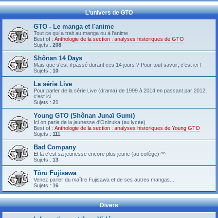
L'univers de GTO
GTO - Le manga et l'anime
Tout ce qui a trait au manga ou à l'anime
Best of :
Anthologie de la section : analyses historiques de GTO
Sujets :
208
Shônan 14 Days
Mais que s'est-il passé durant ces 14 jours ? Pour tout savoir, c'est ici !
Sujets :
10
La série Live
Pour parler de la série Live (drama) de 1999 à 2014 en passant par 2012,
c'est ici
Sujets :
21
Young GTO (Shônan Junaï Gumi)
Ici on parle de la jeunesse d'Onizuka (au lycée)
Best of :
Anthologie de la section : analyses historiques de Young GTO
Sujets :
111
Bad Company
Et là c'est sa jeunesse encore plus jeune (au collège) ^^
Sujets :
13
Tôru Fujisawa
Venez parler du maître Fujisawa et de ses autres mangas...
Sujets :
16
Divers