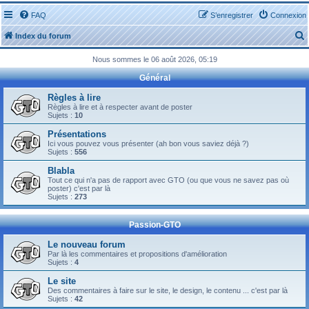
FAQ
S’enregistrer
Connexion
Index du forum
Nous sommes le 06 août 2026, 05:19
Général
Règles à lire
Règles à lire et à respecter avant de poster
Sujets :
10
r
Présentations
Ici vous pouvez vous présenter (ah bon vous saviez déjà ?)
Sujets :
556
Blabla
Tout ce qui n'a pas de rapport avec GTO (ou que vous ne savez pas où
r
poster) c'est par là
Sujets :
273
Passion-GTO
Le nouveau forum
Par là les commentaires et propositions d'amélioration
Sujets :
4
Le site
Des commentaires à faire sur le site, le design, le contenu ... c'est par là
Sujets :
42