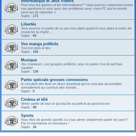
Informatique et Jeux Vidéos
Pour tous les gamers et les informaticiens^^ Vous pourrez notamment poser
vos questions si vous avez des problèmes avec votre PC tout le monde
sera ravi de répondre :)
Sujets :
171
Libertés
Vous pourrez ici parler de ce qui vous plaira quand il vous plaira à moins de
respecter la charte.....
Sujets :
69
Vos manga préférés
Tout est dans le titre
Sujets :
156
Musique
Vos chanteurs, vos groupes préférés, pour en parler c'est là qu'il faut
squatter
Sujets :
136
Partie spéciale grosses connexions
Ici circulent des liens en direct download qui ne sont pas accessibles
normalement au commun des mortels...
Sujets :
5
Cinéma et télé
Venez parler de tout ce qui touche au petit et au grand écran
Sujets :
88
Sports
Vous êtes de grands sportifs ou vous aimez simplement parler de sport?
Par ici mesdames et messieurs !
Sujets :
26