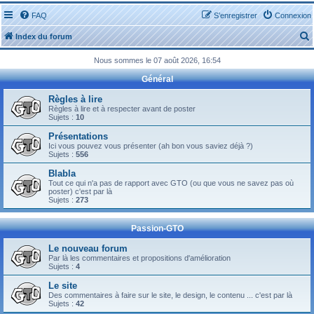
FAQ
S’enregistrer
Connexion
Index du forum
Nous sommes le 07 août 2026, 16:54
Général
Règles à lire
Règles à lire et à respecter avant de poster
Sujets :
10
r
Présentations
Ici vous pouvez vous présenter (ah bon vous saviez déjà ?)
Sujets :
556
Blabla
Tout ce qui n'a pas de rapport avec GTO (ou que vous ne savez pas où
r
poster) c'est par là
Sujets :
273
Passion-GTO
Le nouveau forum
Par là les commentaires et propositions d'amélioration
Sujets :
4
Le site
Des commentaires à faire sur le site, le design, le contenu ... c'est par là
Sujets :
42