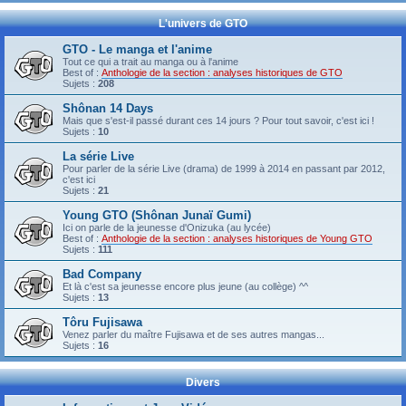
L'univers de GTO
GTO - Le manga et l'anime
Tout ce qui a trait au manga ou à l'anime
Best of :
Anthologie de la section : analyses historiques de GTO
Sujets :
208
Shônan 14 Days
Mais que s'est-il passé durant ces 14 jours ? Pour tout savoir, c'est ici !
Sujets :
10
La série Live
Pour parler de la série Live (drama) de 1999 à 2014 en passant par 2012,
c'est ici
Sujets :
21
Young GTO (Shônan Junaï Gumi)
Ici on parle de la jeunesse d'Onizuka (au lycée)
Best of :
Anthologie de la section : analyses historiques de Young GTO
Sujets :
111
Bad Company
Et là c'est sa jeunesse encore plus jeune (au collège) ^^
Sujets :
13
Tôru Fujisawa
Venez parler du maître Fujisawa et de ses autres mangas...
Sujets :
16
Divers