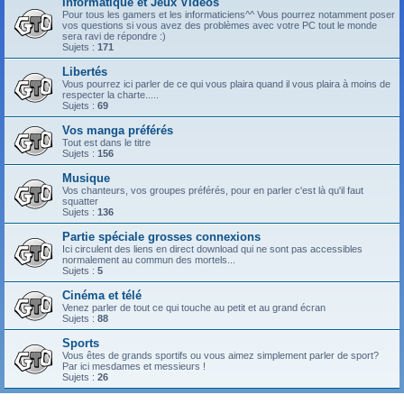
Informatique et Jeux Vidéos
Pour tous les gamers et les informaticiens^^ Vous pourrez notamment poser
vos questions si vous avez des problèmes avec votre PC tout le monde
sera ravi de répondre :)
Sujets :
171
Libertés
Vous pourrez ici parler de ce qui vous plaira quand il vous plaira à moins de
respecter la charte.....
Sujets :
69
Vos manga préférés
Tout est dans le titre
Sujets :
156
Musique
Vos chanteurs, vos groupes préférés, pour en parler c'est là qu'il faut
squatter
Sujets :
136
Partie spéciale grosses connexions
Ici circulent des liens en direct download qui ne sont pas accessibles
normalement au commun des mortels...
Sujets :
5
Cinéma et télé
Venez parler de tout ce qui touche au petit et au grand écran
Sujets :
88
Sports
Vous êtes de grands sportifs ou vous aimez simplement parler de sport?
Par ici mesdames et messieurs !
Sujets :
26