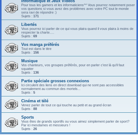
Informatique et Jeux Vidéos
Pour tous les gamers et les informaticiens^^ Vous pourrez notamment poser
vos questions si vous avez des problèmes avec votre PC tout le monde
sera ravi de répondre :)
Sujets :
171
Libertés
Vous pourrez ici parler de ce qui vous plaira quand il vous plaira à moins de
respecter la charte.....
Sujets :
69
Vos manga préférés
Tout est dans le titre
Sujets :
156
Musique
Vos chanteurs, vos groupes préférés, pour en parler c'est là qu'il faut
squatter
Sujets :
136
Partie spéciale grosses connexions
Ici circulent des liens en direct download qui ne sont pas accessibles
normalement au commun des mortels...
Sujets :
5
Cinéma et télé
Venez parler de tout ce qui touche au petit et au grand écran
Sujets :
88
Sports
Vous êtes de grands sportifs ou vous aimez simplement parler de sport?
Par ici mesdames et messieurs !
Sujets :
26