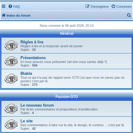
FAQ
S’enregistrer
Connexion
Index du forum
Nous sommes le 06 août 2026, 20:13
Général
Règles à lire
Règles à lire et à respecter avant de poster
Sujets :
10
r
Présentations
Ici vous pouvez vous présenter (ah bon vous saviez déjà ?)
Sujets :
556
Blabla
Tout ce qui n'a pas de rapport avec GTO (ou que vous ne savez pas où
r
poster) c'est par là
Sujets :
273
Passion-GTO
Le nouveau forum
Par là les commentaires et propositions d'amélioration
Sujets :
4
Le site
Des commentaires à faire sur le site, le design, le contenu ... c'est par là
Sujets :
42