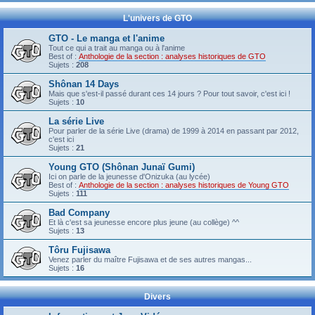
L'univers de GTO
GTO - Le manga et l'anime
Tout ce qui a trait au manga ou à l'anime
Best of :
Anthologie de la section : analyses historiques de GTO
Sujets :
208
Shônan 14 Days
Mais que s'est-il passé durant ces 14 jours ? Pour tout savoir, c'est ici !
Sujets :
10
La série Live
Pour parler de la série Live (drama) de 1999 à 2014 en passant par 2012,
c'est ici
Sujets :
21
Young GTO (Shônan Junaï Gumi)
Ici on parle de la jeunesse d'Onizuka (au lycée)
Best of :
Anthologie de la section : analyses historiques de Young GTO
Sujets :
111
Bad Company
Et là c'est sa jeunesse encore plus jeune (au collège) ^^
Sujets :
13
Tôru Fujisawa
Venez parler du maître Fujisawa et de ses autres mangas...
Sujets :
16
Divers