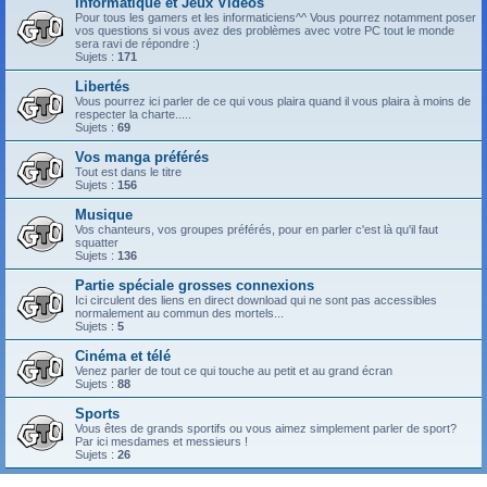
Informatique et Jeux Vidéos
Pour tous les gamers et les informaticiens^^ Vous pourrez notamment poser
vos questions si vous avez des problèmes avec votre PC tout le monde
sera ravi de répondre :)
Sujets :
171
Libertés
Vous pourrez ici parler de ce qui vous plaira quand il vous plaira à moins de
respecter la charte.....
Sujets :
69
Vos manga préférés
Tout est dans le titre
Sujets :
156
Musique
Vos chanteurs, vos groupes préférés, pour en parler c'est là qu'il faut
squatter
Sujets :
136
Partie spéciale grosses connexions
Ici circulent des liens en direct download qui ne sont pas accessibles
normalement au commun des mortels...
Sujets :
5
Cinéma et télé
Venez parler de tout ce qui touche au petit et au grand écran
Sujets :
88
Sports
Vous êtes de grands sportifs ou vous aimez simplement parler de sport?
Par ici mesdames et messieurs !
Sujets :
26