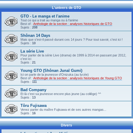
L'univers de GTO
GTO - Le manga et l'anime
Tout ce qui a trait au manga ou à l'anime
Best of :
Anthologie de la section : analyses historiques de GTO
Sujets :
208
Shônan 14 Days
Mais que s'est-il passé durant ces 14 jours ? Pour tout savoir, c'est ici !
Sujets :
10
La série Live
Pour parler de la série Live (drama) de 1999 à 2014 en passant par 2012,
c'est ici
Sujets :
21
Young GTO (Shônan Junaï Gumi)
Ici on parle de la jeunesse d'Onizuka (au lycée)
Best of :
Anthologie de la section : analyses historiques de Young GTO
Sujets :
111
Bad Company
Et là c'est sa jeunesse encore plus jeune (au collège) ^^
Sujets :
13
Tôru Fujisawa
Venez parler du maître Fujisawa et de ses autres mangas...
Sujets :
16
Divers