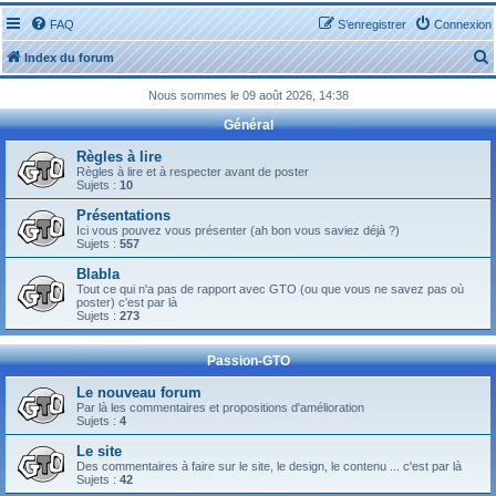
FAQ
S’enregistrer
Connexion
Index du forum
Nous sommes le 09 août 2026, 14:38
Général
Règles à lire
Règles à lire et à respecter avant de poster
Sujets :
10
r
Présentations
Ici vous pouvez vous présenter (ah bon vous saviez déjà ?)
Sujets :
557
Blabla
Tout ce qui n'a pas de rapport avec GTO (ou que vous ne savez pas où
r
poster) c'est par là
Sujets :
273
Passion-GTO
Le nouveau forum
Par là les commentaires et propositions d'amélioration
Sujets :
4
Le site
Des commentaires à faire sur le site, le design, le contenu ... c'est par là
Sujets :
42