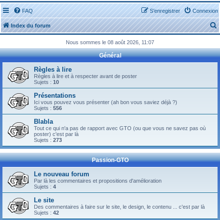
FAQ
S’enregistrer
Connexion
Index du forum
Nous sommes le 08 août 2026, 11:07
Général
Règles à lire
Règles à lire et à respecter avant de poster
Sujets :
10
r
Présentations
Ici vous pouvez vous présenter (ah bon vous saviez déjà ?)
Sujets :
556
Blabla
Tout ce qui n'a pas de rapport avec GTO (ou que vous ne savez pas où
r
poster) c'est par là
Sujets :
273
Passion-GTO
Le nouveau forum
Par là les commentaires et propositions d'amélioration
Sujets :
4
Le site
Des commentaires à faire sur le site, le design, le contenu ... c'est par là
Sujets :
42