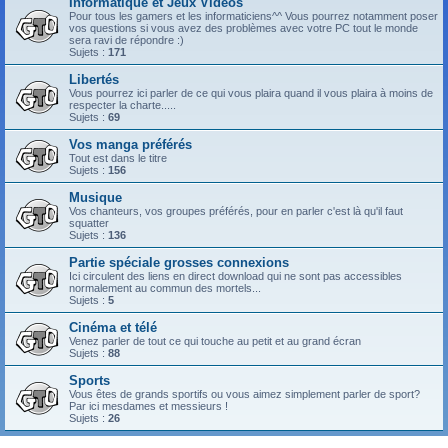
Informatique et Jeux Vidéos
Pour tous les gamers et les informaticiens^^ Vous pourrez notamment poser
vos questions si vous avez des problèmes avec votre PC tout le monde
sera ravi de répondre :)
Sujets :
171
Libertés
Vous pourrez ici parler de ce qui vous plaira quand il vous plaira à moins de
respecter la charte.....
Sujets :
69
Vos manga préférés
Tout est dans le titre
Sujets :
156
Musique
Vos chanteurs, vos groupes préférés, pour en parler c'est là qu'il faut
squatter
Sujets :
136
Partie spéciale grosses connexions
Ici circulent des liens en direct download qui ne sont pas accessibles
normalement au commun des mortels...
Sujets :
5
Cinéma et télé
Venez parler de tout ce qui touche au petit et au grand écran
Sujets :
88
Sports
Vous êtes de grands sportifs ou vous aimez simplement parler de sport?
Par ici mesdames et messieurs !
Sujets :
26