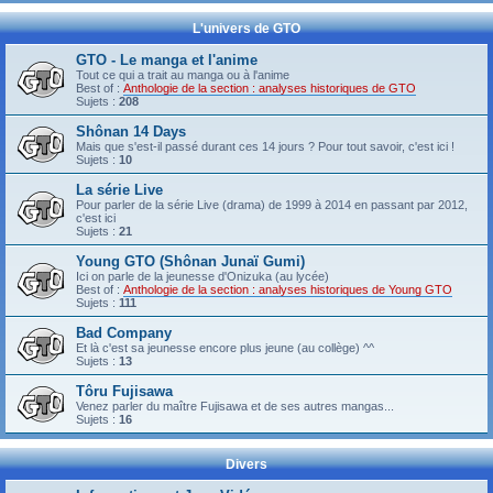
L'univers de GTO
GTO - Le manga et l'anime
Tout ce qui a trait au manga ou à l'anime
Best of :
Anthologie de la section : analyses historiques de GTO
Sujets :
208
Shônan 14 Days
Mais que s'est-il passé durant ces 14 jours ? Pour tout savoir, c'est ici !
Sujets :
10
La série Live
Pour parler de la série Live (drama) de 1999 à 2014 en passant par 2012,
c'est ici
Sujets :
21
Young GTO (Shônan Junaï Gumi)
Ici on parle de la jeunesse d'Onizuka (au lycée)
Best of :
Anthologie de la section : analyses historiques de Young GTO
Sujets :
111
Bad Company
Et là c'est sa jeunesse encore plus jeune (au collège) ^^
Sujets :
13
Tôru Fujisawa
Venez parler du maître Fujisawa et de ses autres mangas...
Sujets :
16
Divers