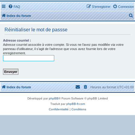
FAQ
S’enregistrer
Connexion
Index du forum
Réinitialiser le mot de passse
Adresse courriel :
Adresse courriel associée à votre compte. Si vous ne l’avez pas modifiée via votre
panneau d’utilisateur, il s’agit de l’adresse que vous avez fournie lors de votre
r
enregistrement.
r
Index du forum
Heures au format
UTC+01:00
Développé par
phpBB
® Forum Software © phpBB Limited
Traduit par
phpBB-fr.com
Confidentialité
|
Conditions