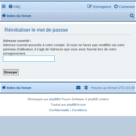
FAQ
S’enregistrer
Connexion
Index du forum
Réinitialiser le mot de passse
Adresse courriel :
Adresse courriel associée à votre compte. Si vous ne l’avez pas modifiée via votre
panneau d’utilisateur, il s’agit de l’adresse que vous avez fournie lors de votre
r
enregistrement.
r
Index du forum
Heures au format
UTC+01:00
Développé par
phpBB
® Forum Software © phpBB Limited
Traduit par
phpBB-fr.com
Confidentialité
|
Conditions