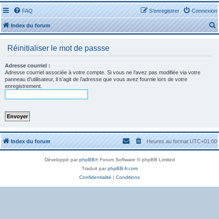
FAQ
S’enregistrer
Connexion
Index du forum
Réinitialiser le mot de passse
Adresse courriel :
Adresse courriel associée à votre compte. Si vous ne l’avez pas modifiée via votre
panneau d’utilisateur, il s’agit de l’adresse que vous avez fournie lors de votre
r
enregistrement.
r
Index du forum
Heures au format
UTC+01:00
Développé par
phpBB
® Forum Software © phpBB Limited
Traduit par
phpBB-fr.com
Confidentialité
|
Conditions