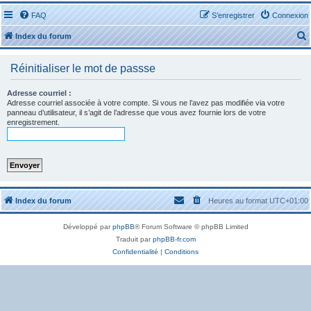
FAQ
S’enregistrer
Connexion
Index du forum
Réinitialiser le mot de passse
Adresse courriel :
Adresse courriel associée à votre compte. Si vous ne l’avez pas modifiée via votre
panneau d’utilisateur, il s’agit de l’adresse que vous avez fournie lors de votre
r
enregistrement.
r
Index du forum
Heures au format
UTC+01:00
Développé par
phpBB
® Forum Software © phpBB Limited
Traduit par
phpBB-fr.com
Confidentialité
|
Conditions