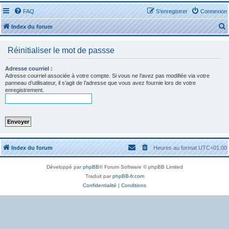
FAQ
S’enregistrer
Connexion
Index du forum
Réinitialiser le mot de passse
Adresse courriel :
Adresse courriel associée à votre compte. Si vous ne l’avez pas modifiée via votre
panneau d’utilisateur, il s’agit de l’adresse que vous avez fournie lors de votre
r
enregistrement.
r
Index du forum
Heures au format
UTC+01:00
Développé par
phpBB
® Forum Software © phpBB Limited
Traduit par
phpBB-fr.com
Confidentialité
|
Conditions